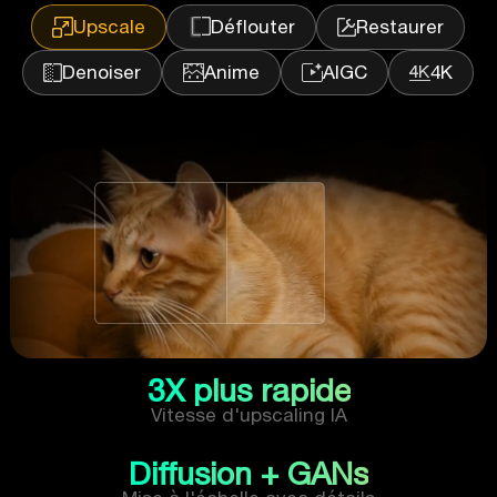
Upscale
Déflouter
Restaurer
Denoiser
Anime
AIGC
4K
3X plus rapide
Vitesse d'upscaling IA
Diffusion + GANs