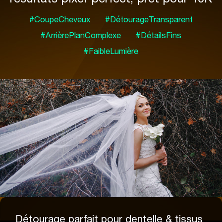
#CoupeCheveux
#DétourageTransparent
#ArrièrePlanComplexe
#DétailsFins
#FaibleLumière
Détourage parfait pour dentelle & tissus