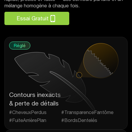
mélange homogène à chaque fois.
Essai Gratuit
Réglé
Contours inexacts
& perte de détails
#CheveuxPerdus
#TransparenceFantôme
#FuiteArrièrePlan
#BordsDentelés