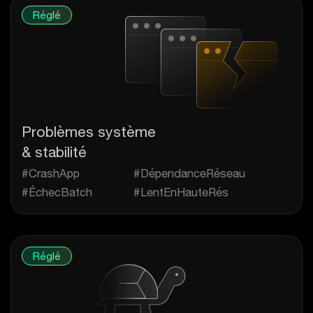
Réglé
Problèmes système
& stabilité
#CrashApp
#DépendanceRéseau
#ÉchecBatch
#LentEnHauteRés
Réglé