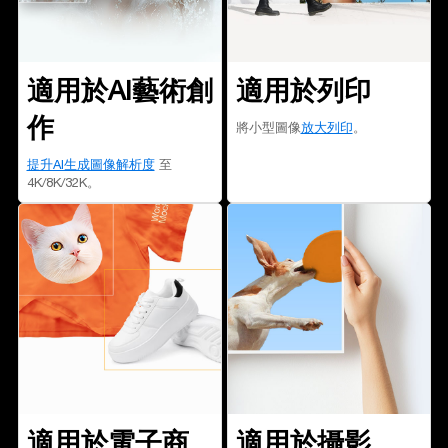
適用於AI藝術創
適用於列印
作
將小型圖像
放大列印
。
提升AI生成圖像解析度
至
4K/8K/32K。
適用於電子商
適用於攝影