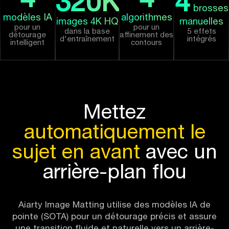
320
K
4
brosses
modèles IA
algorithmes
images 4K HQ
manuelles
pour un
pour un
dans la base
5 effets
détourage
affinement des
d'entraînement
intégrés
intelligent
contours
Mettez
automatiquement le
sujet en avant
avec un
arrière-plan flou
Aiarty Image Matting utilise des modèles IA de
pointe (SOTA) pour un détourage précis et assure
une transition fluide et naturelle vers un arrière-