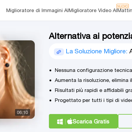
NUOVO
Miglioratore di Immagini AI
Miglioratore Video AI
Matti
Alternativa ai potenz
La Soluzione Migliore:
Nessuna configurazione tecnica r
Aumenta la risoluzione, elimina i
Risultati più rapidi e affidabili g
Progettato per tutti i tipi di vid
Scarica Gratis