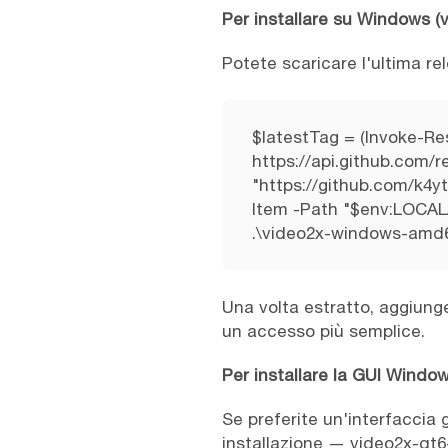
Per installare su Windows (
Potete scaricare l'ultima r
$latestTag = (Invoke-Re
https://api.github.com/
"https://github.com/k4
Item -Path "$env:LOCAL
.\video2x-windows-amd
Una volta estratto, aggiun
un accesso più semplice.
Per installare la GUI Windo
Se preferite un'interfaccia g
installazione — video2x-qt