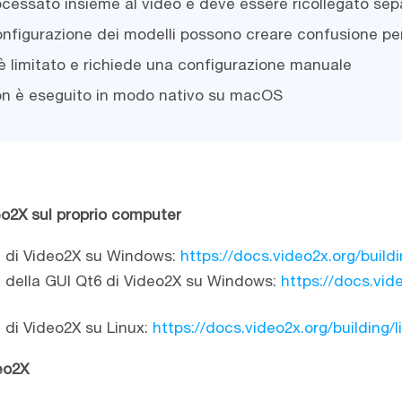
ocessato insieme al video e deve essere ricollegato se
configurazione dei modelli possono creare confusione per 
 è limitato e richiede una configurazione manuale
n è eseguito in modo nativo su macOS
deo2X sul proprio computer
e di Video2X su Windows:
https://docs.video2x.org/buil
e della GUI Qt6 di Video2X su Windows:
https://docs.vid
 di Video2X su Linux:
https://docs.video2x.org/building/l
deo2X