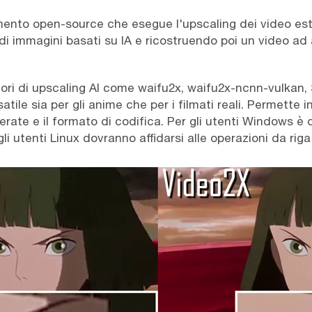
ento open-source che esegue l'upscaling dei video est
i immagini basati su IA e ricostruendo poi un video ad a
ori di upscaling AI come waifu2x, waifu2x-ncnn-vulkan,
ile sia per gli anime che per i filmati reali. Permette in
merate e il formato di codifica. Per gli utenti Windows è
gli utenti Linux dovranno affidarsi alle operazioni da ri