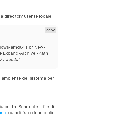
la directory utente locale:
copy
ndows-amd64.zip" New-
e Expand-Archive -Path
\video2x"
 d'ambiente del sistema per
pulita. Scaricate il file di
ase
, quindi fate doppio clic