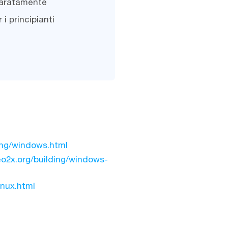
paratamente
i principianti
ding/windows.html
eo2x.org/building/windows-
inux.html