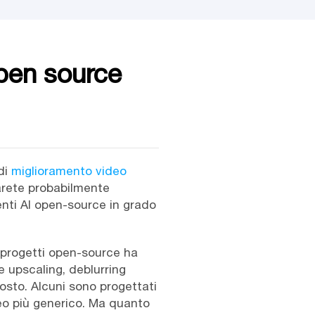
open source
di
miglioramento video
sarete probabilmente
nti AI open-source in grado
i progetti open-source ha
e upscaling, deblurring
costo. Alcuni sono progettati
eo più generico. Ma quanto