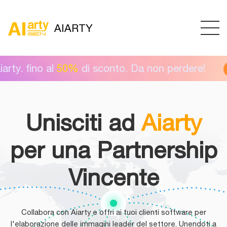
AIARTY
y. fino al
50%
di sconto. Da non perdere!
Pr
Unisciti ad
Aiarty
per una Partnership
Vincente
Collabora con Aiarty e offri ai tuoi clienti software per
l'elaborazione delle immagini leader del settore. Unendoti a