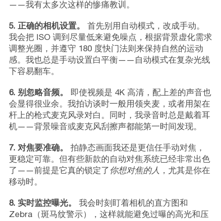
——我有太多次这样的惨痛教训。
5. 正确的相机设置。
首先别用自动模式，改成手动。
我会把 ISO 调到尽量低来避免噪点，根据背景虚化需求
调整光圈，并遵守 180 度快门法则来保持自然的运动
感。我也总是手动设置白平衡——自动模式在复杂光线
下容易翻车。
6. 别忽略音频。
即使视频是 4K 高清，配上差的声音也
会显得很业余。我拍访谈时一般用领夹麦，或者用架在
杆上的枪式麦克风录对白。同时，我录音时总是戴着耳
机——背景噪音或麦克风刮擦声都能第一时间发现。
7. 对焦要准确。
拍静态画面我还是更信任手动对焦，
更稳定可靠。但有些新款的自动对焦系统已经非常出色
了——前提是它真的锁定了
你想对焦的人
，尤其是你在
移动时。
8. 实时监控曝光。
我会时刻盯着相机的直方图和
Zebra（斑马纹警示），这样就能避免过曝的高光和压