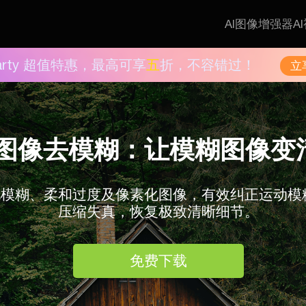
AI图像增强器
A
Aiarty 超值特惠，最高可享
五
折，不容错过！
立
I图像去模糊：让模糊图像变
化模糊、柔和过度及像素化图像，有效纠正运动模
压缩失真，恢复极致清晰细节。
免费下载