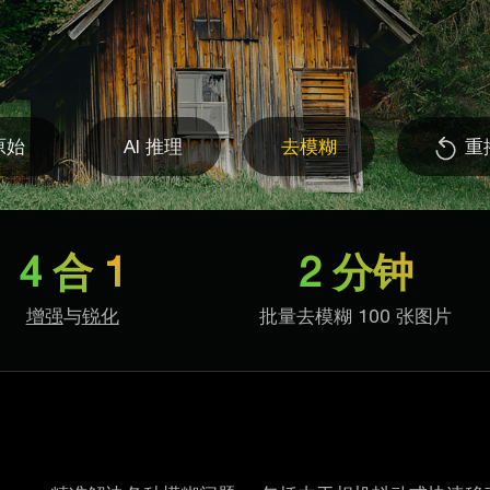
原始
AI 推理
去模糊
重
4 合 1
2 分钟
增强
与
锐化
批量去模糊 100 张图片