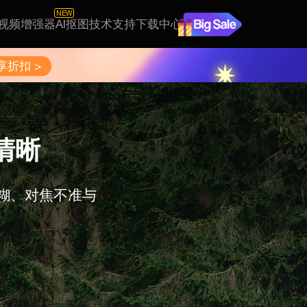
NEW
I视频增强器
AI抠图
技术支持
下载中心
享折扣 >
清晰
糊、对焦不准与