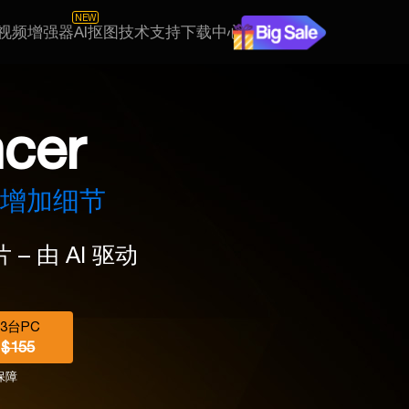
NEW
I视频增强器
AI抠图
技术支持
下载中心
ncer
- 增加细节
 – 由 AI 驱动
 3台PC
/
$155
保障