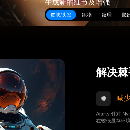
生成新的细节及增强
皮肤/头发
织物
纹理
脸
解决棘
减
Aiarty 针对 N
在较低显存环