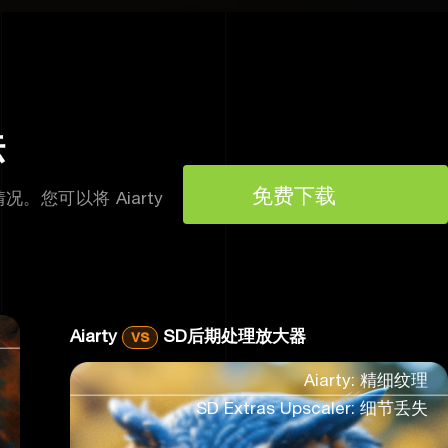
法
免费下载
情况。您可以将 Aiarty
大
Aiarty
vs
SD后期处理放大器
大
Aiarty: 精细纹理
SD Extras Upscaler: 细节丢失