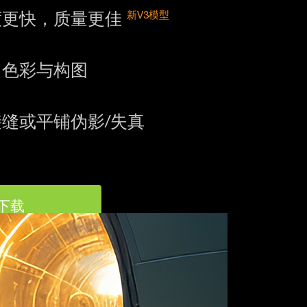
度更快，质量更佳
新V3模型
留色彩与构图
接缝或平铺伪影/失真
下载