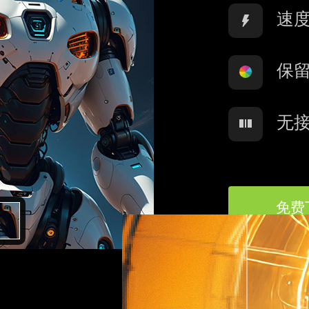
速
保
无
免费