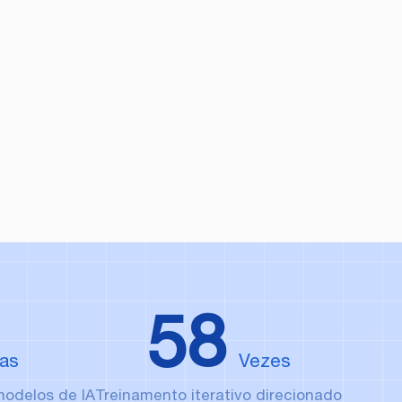
Desconto
Total
Upgrade
58
as
Vezes
odelos de IA
Treinamento iterativo direcionado
Dataset