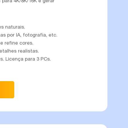
para 4K/8K/16K e gerar
s naturais.
48% OFF
 por IA, fotografia, etc.
Promoção de pacote
e refine cores.
alhes realistas.
Ferramenta de imagem
as. Licença para 3 PCs.
Ferramenta de vídeo