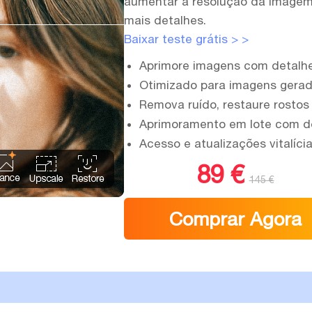
aumentar a resolução da imagem 
mais detalhes.
Baixar teste grátis > >
Aprimore imagens com detalhe
Otimizado para imagens geradas
Remova ruído, restaure rostos 
Aprimoramento em lote com det
Acesso e atualizações vitalíci
89 €
145 €
Comprar Agora