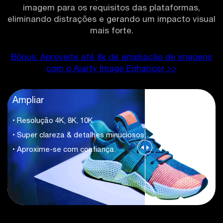
imagem para os requisitos das plataformas,
eliminando distrações e gerando um impacto visual
mais forte.
Bônus: Aproveite até 8x de ampliação de imagens
com o Aiarty Image Enhancer >>
Ampliar
• Resolução 4K, 8K, 10K.
• Super clareza & detalhes minuciosos.
• Aproxime-se com confiança.