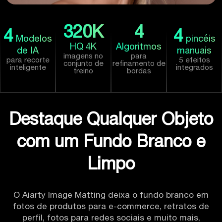
320
K
4
4
4
Modelos
pincéis
HQ 4K
Algoritmos
de IA
manuais
imagens no
para
para recorte
5 efeitos
conjunto de
refinamento de
inteligente
integrados
treino
bordas
Destaque Qualquer Objeto
com um Fundo Branco e
Limpo
O Aiarty Image Matting deixa o fundo branco em
fotos de produtos para e-commerce, retratos de
perfil, fotos para redes sociais e muito mais,