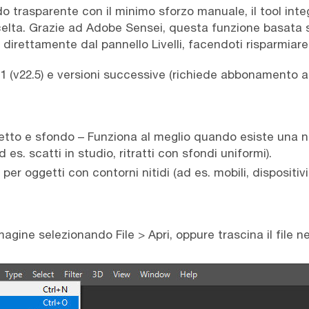
do trasparente con il minimo sforzo manuale, il tool int
elta. Grazie ad Adobe Sensei, questa funzione basata s
irettamente dal pannello Livelli, facendoti risparmiar
 (v22.5) e versioni successive (richiede abbonamento a 
etto e sfondo – Funziona al meglio quando esiste una ne
es. scatti in studio, ritratti con sfondi uniformi).
 per oggetti con contorni nitidi (ad es. mobili, dispositivi 
gine selezionando File > Apri, oppure trascina il file nel