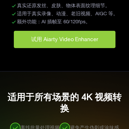
真实还原发丝、皮肤、物体表面纹理细节。
适用于真实录像、动漫、老旧视频、AIGC 等。
额外功能：AI 插帧至 60/120fps。
试用 Aiarty Video Enhancer
适用于所有场景的 4K 视频转
换
离线批量处理视频
避免产生伪影或涂抹感