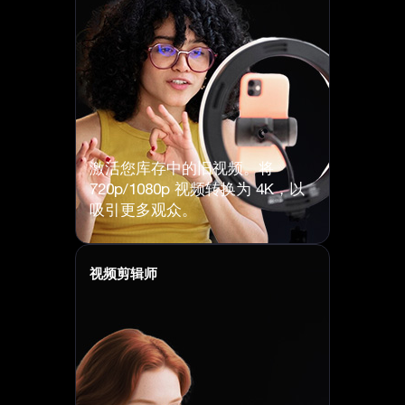
激活您库存中的旧视频。将
720p/1080p 视频转换为 4K，以
吸引更多观众。
视频剪辑师