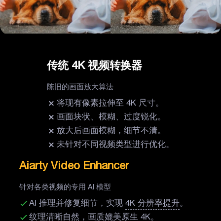
传统 4K 视频转换器
陈旧的画面放大算法
将现有像素拉伸至 4K 尺寸。
画面块状、模糊、过度锐化。
放大后画面模糊，细节不清。
未针对不同视频类型进行优化。
Aiarty Video Enhancer
针对各类视频的专用 AI 模型
AI 推理并修复细节，实现
4K 分辨率提升
。
纹理清晰自然，画质媲美原生 4K。