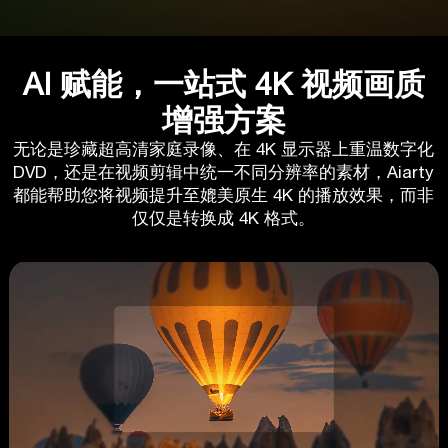
AI 赋能，一站式 4K 视频画质
增强方案
无论是珍藏超高清家庭录像、在 4K 显示器上重温数字化
DVD，还是在视频剪辑中统一不同分辨率的素材，Aiarty
都能帮助您将视频提升至媲美原生 4K 的播放效果，而非
仅仅是转换成 4K 格式。