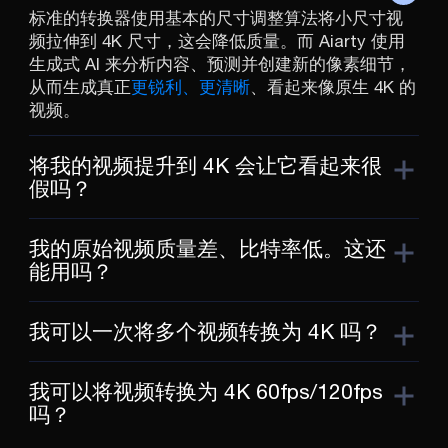
标准的转换器使用基本的尺寸调整算法将小尺寸视
频拉伸到 4K 尺寸，这会降低质量。而 Aiarty 使用
生成式 AI 来分析内容、预测并创建新的像素细节，
从而生成真正
更锐利、更清晰
、看起来像原生 4K 的
视频。
将我的视频提升到 4K 会让它看起来很
假吗？
我的原始视频质量差、比特率低。这还
能用吗？
我可以一次将多个视频转换为 4K 吗？
我可以将视频转换为 4K 60fps/120fps
吗？