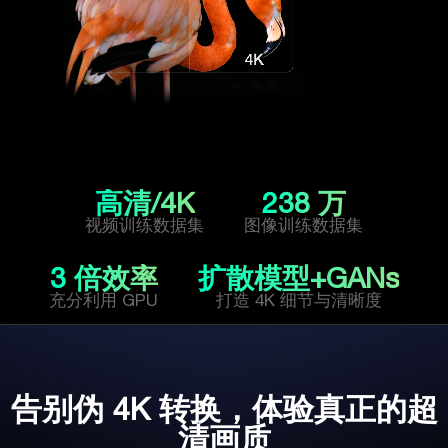
高清/4K
238 万
视频训练数据集
图像训练数据集
3 倍效率
扩散模型+GANs
充分利用 GPU
打造 4K 细节与清晰度
告别伪 4K 转换，体验真正的超
清画质