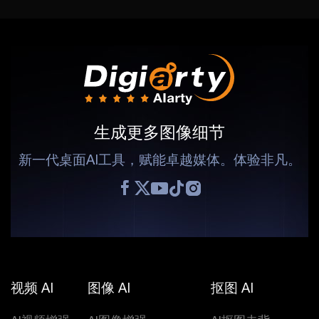
生成更多图像细节
新一代桌面AI工具，赋能卓越媒体。体验非凡。
视频 AI
图像 AI
抠图 AI
AI视频增强
AI图像增强
AI抠图去背