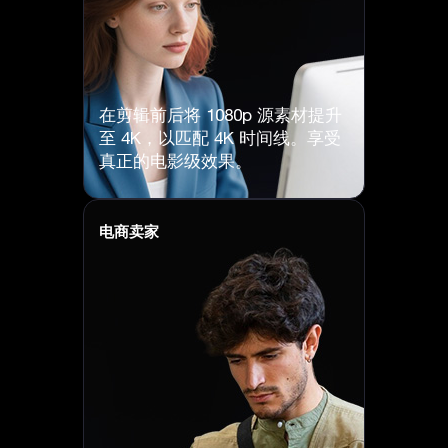
在剪辑前后将 1080p 源素材提升
至 4K，以匹配 4K 时间线。享受
真正的电影级效果。
电商卖家