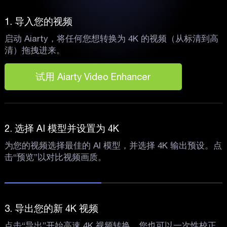
1. 导入您的视频
启动 Aiarty，将任何您想转换为 4K 的视频（从标清到高
清）拖拽进来。
试用 Aiarty Video Enhancer
2. 选择 AI 模型并设置为 4K
为您的视频选择最佳的 AI 模型，并选择 4K 输出预设。点
击“预览”以对比视频画质。
3. 导出您的新 4K 视频
点击“导出”开始高速 4K 视频转换。您也可以一次性校正