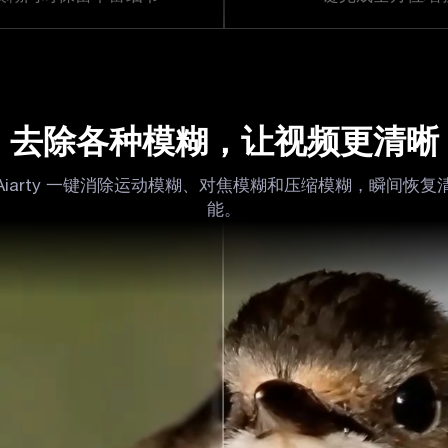
去除各种模糊，让视频更清晰
iarty 一键消除运动模糊、对焦模糊和压缩模糊，瞬间恢
能。