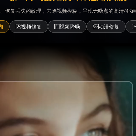
、恢复丢失的纹理，去除视频模糊，呈现无噪点的高清/4K画
糊
视频修复
视频降噪
动漫修复