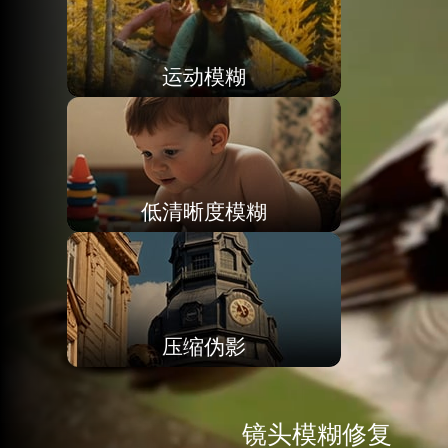
运动模糊
低清晰度模糊
压缩伪影
镜头模糊修复