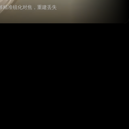
能够精准锐化对焦，重建丢失