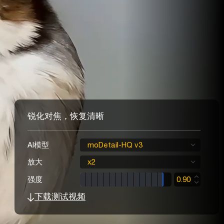
锐化对焦，恢复清晰
moDetail-HQ v3
AI模型
x2
放大
0.90
强度
下载测试视频