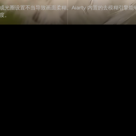
光圈设置不当导致画面柔糊。Aiarty 内置的去模糊引擎
度。