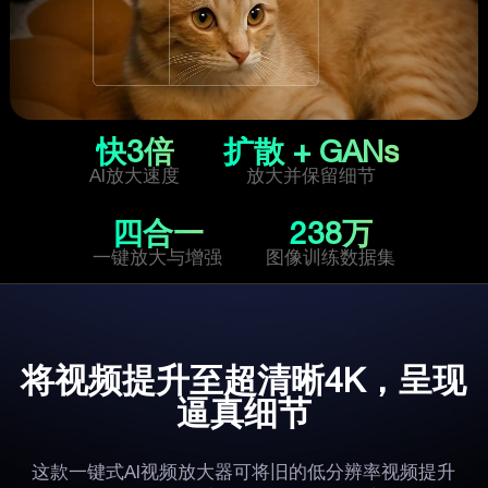
快3倍
扩散 + GANs
AI放大速度
放大并保留细节
四合一
238万
一键放大与增强
图像训练数据集
将视频提升至超清晰4K，呈现
逼真细节
这款一键式AI视频放大器可将旧的低分辨率视频提升