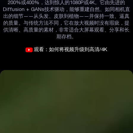
200%或400%，达到惊人的1080P或4K。它由先进的
Diffusion + GANs技术驱动，能够重建自然、如同相机直
出的细节——从头发、皮肤到植物——并保持一致、逼真
的质量。与传统方法不同，它在放大视频时没有瑕疵，提
供清晰、高质量的素材，非常适合大屏幕观看、分享和长
期存档。
观看：如何将视频升级到高清/4K