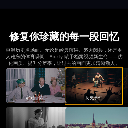
修复你珍藏的每一段回忆
重拾经典电影的魅力。Aiarty 锐化每一帧影像，恢复流
失的细节与纹理，并将影片提升至惊艳的 4K 清晰度
——让你喜爱的复古电影焕发新生、沉浸感倍增。
家庭回忆
历史事件