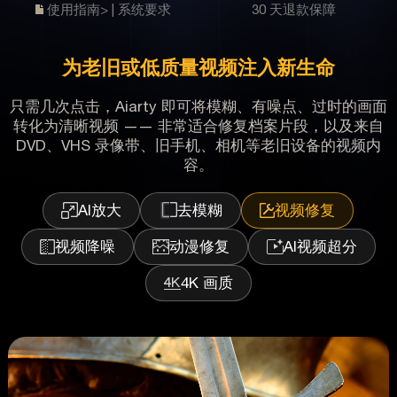
使用指南>
|
系统要求
30 天退款保障
为老旧或低质量视频
注入新生命
只需几次点击，Aiarty 即可将模糊、有噪点、过时的画面
转化为清晰视频 —— 非常适合修复档案片段，以及来自
DVD、VHS 录像带、旧手机、相机等老旧设备的视频内
容。
AI放大
去模糊
视频修复
视频降噪
动漫修复
AI视频超分
4K 画质