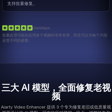
支持批量修复。
cherishjoo
批量处理功能在处理多个视频时非常有用，而且可以为每个片段
设置不同的参数。
三大 AI 模型，全面修复老视
频
Aiarty Video Enhancer 提供 3 个专为修复老旧或低质量视