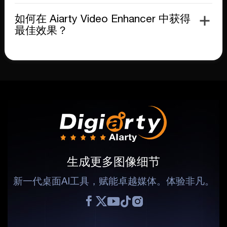
如何在 Aiarty Video Enhancer 中获得
最佳效果？
生成更多图像细节
新一代桌面AI工具，赋能卓越媒体。体验非凡。