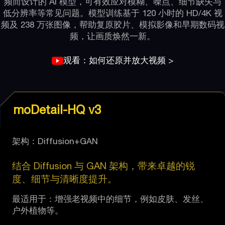
频而设计的 AI 模型，可有效应对模糊、噪点、细节缺失与
低分辨率等常见问题。模型训练基于 120 小时的 HD/4K 视
频及 238 万张图像，帮助复原胶片、模拟影像和早期数码视
频，让画质焕然一新。
观看：如何还原并放大视频 >
moDetail-HQ v3
架构：Diffusion+GAN
结合 Diffusion 与 GAN 架构，带来卓越的锐
度、细节与清晰度提升。
最适用于：增强老视频中的细节，例如皮肤、发丝、
户外植物等。