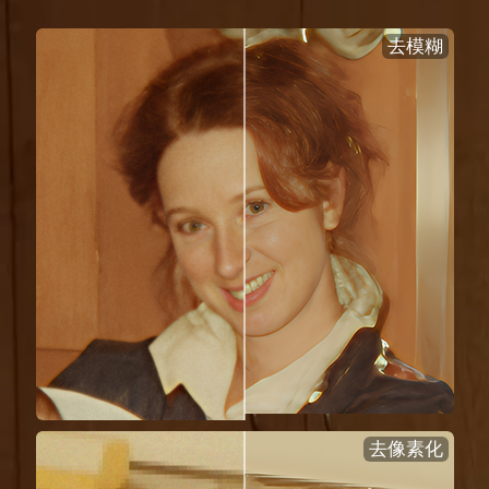
去模糊
去像素化