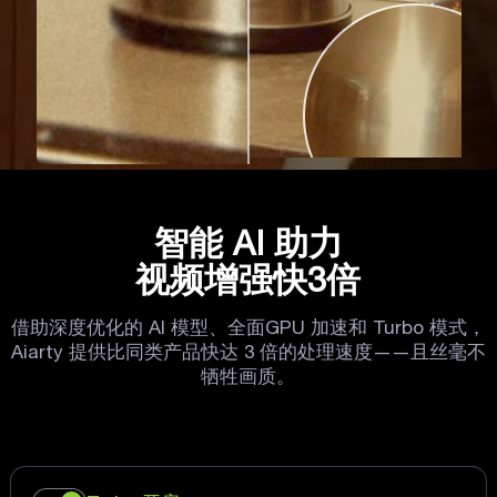
智能 AI 助力
视频增强快3倍
借助深度优化的 AI 模型、全面GPU 加速和 Turbo 模式，
Aiarty 提供比同类产品快达 3 倍的处理速度——且丝毫不
牺牲画质。