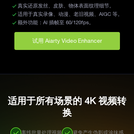
真实还原发丝、皮肤、物体表面纹理细节。
适用于真实录像、动漫、老旧视频、AIGC 等。
额外功能：AI 插帧至 60/120fps。
试用 Aiarty Video Enhancer
适用于所有场景的 4K 视频转
换
离线批量处理视频
避免产生伪影或涂抹感