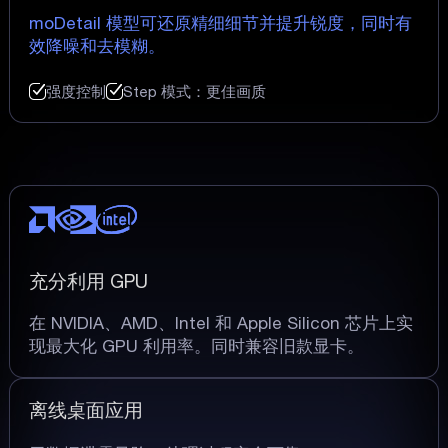
moDetail 模型可还原精细细节并提升锐度，同时有
效降噪和去模糊。
强度控制
Step 模式：更佳画质
充分利用 GPU
在 NVIDIA、AMD、Intel 和 Apple Silicon 芯片上实
现最大化 GPU 利用率。同时兼容旧款显卡。
离线桌面应用