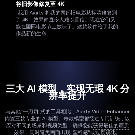
将旧影像修复至 4K
“我用 Aiarty 将我的两部旧电影从标清修复到
了 4K，效果简直令人难以置信。现在它们又
能在国际电影节上放映了。这款软件给了我的
作品新的生命。”
三大 AI 模型，实现无瑕 4K 分
辨率提升
与其他“一刀切”式的工具相比，Aiarty Video Enhancer
内置三款专业的 AI 模型。每款模型都经过专门训练，以
应对不同的场景和视频类型，确保您能
获得最佳的画质
效果
，同时避免画面出现“塑料感”或过度锐化。