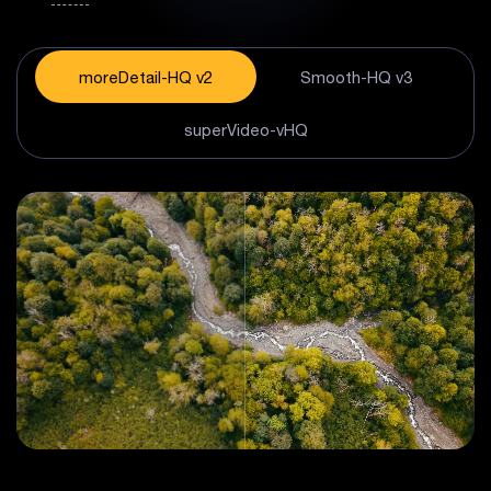
moreDetail-HQ v2
Smooth-HQ v3
superVideo-vHQ