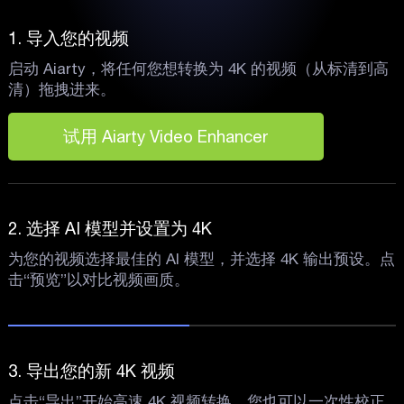
1. 导入您的视频
启动 Aiarty，将任何您想转换为 4K 的视频（从标清到高
清）拖拽进来。
试用 Aiarty Video Enhancer
2. 选择 AI 模型并设置为 4K
为您的视频选择最佳的 AI 模型，并选择 4K 输出预设。点
击“预览”以对比视频画质。
3. 导出您的新 4K 视频
点击“导出”开始高速 4K 视频转换。您也可以一次性校正