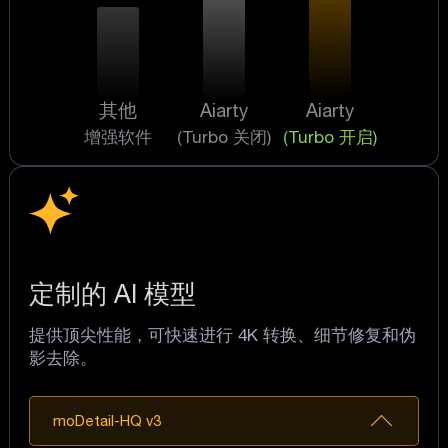
其他
Aiarty
Aiarty
增强软件
(Turbo 关闭)
(Turbo 开启)
定制的 AI 模型
提供顶尖性能，可快速进行 4K 转换、细节修复和伪
影去除。
moDetail-HQ v3