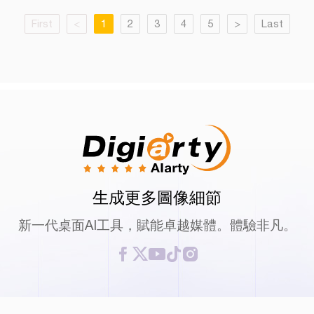
First
<
1
2
3
4
5
>
Last
生成更多圖像細節
新一代桌面AI工具，賦能卓越媒體。體驗非凡。