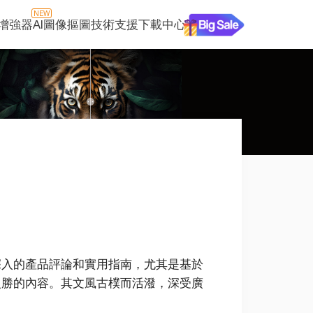
NEW
片增強器
AI圖像摳圖
技術支援
下載中心
擅長深入的產品評論和實用指南，尤其是基於
入勝的內容。其文風古樸而活潑，深受廣