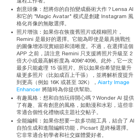
遠程工作者。
創意頭像：想將你的自拍變成藝術大作？Lensa AI
和它的 "Magic Avatar" 模式是創建 Instagram 風
格化肖像的無敵選擇。
照片增強：如果你在恢復舊照片或模糊照片，
Remini 是最好的選擇。它能為即使是最具挑戰性
的圖像增添現實細節和清晰度。不過，在選擇這個
APP 之前，請注意 Remini 只支援將照片升級至 2
倍大小或最高解析度為 4096*4096。此外，它一次
最多只能處理 15 張照片。所以如果你希望批量升
級更多照片（比如成百上千張），並將解析度提升
到更高（例如 16K 或甚至 32K），
Aiarty Image
Enhancer
將隨時為你提供幫助。
有趣風格：想和自拍玩得開心嗎？Wonder AI 提供
了有趣、富有創意的風格，如動漫和水彩，這些非
常適合個性化禮物或主題社交帖子。
全能編輯：如果你想要一款多功能工具，結合了 AI
自拍生成和進階編輯功能，Picsart 是終極選擇。
它非常適合初學者和社交媒體愛好者。