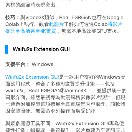
素材的細節時表現突出。
技巧：
與Video2X類似，Real-ESRGAN也可在Google
Colab上執行。觀看
此影片
了解如何透過Colab
將影片
提升至高清甚至4K畫質
，無需本地高效能GPU支援。
Waifu2x Extension GUI
支援平台：
Windows
Waifu2x Extension GUI
是一款用户友好的Windows桌
面應用程式，整合了多種AI畫質提升引擎——包括
waifu2x、Real-ESRGAN和Anime4K——並提供統一的
圖形介面。雖然最初專為動漫風格影像影片設計，但現
已透過附加模型選項擴展至真實場景內容處理。該軟體
因安裝簡便、無需命令列操作而廣受好評。
與眾多開源工具不同，Waifu2x Extension GUI專為便
捷性打造：幀提取、畫質提升、影片重建乃至音訊同步