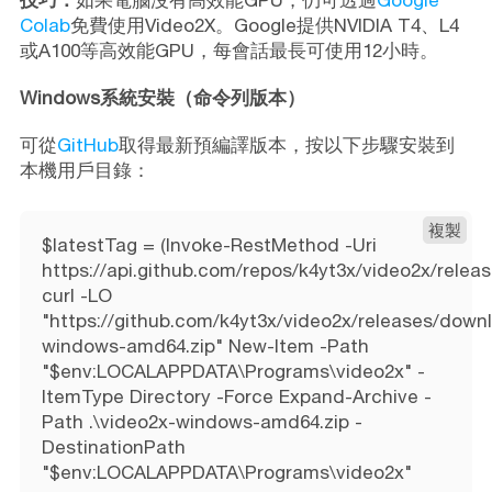
技巧：
如果電腦沒有高效能GPU，仍可透過
Google
Colab
免費使用Video2X。Google提供NVIDIA T4、L4
或A100等高效能GPU，每會話最長可使用12小時。
Windows系統安裝（命令列版本）
可從
GitHub
取得最新預編譯版本，按以下步驟安裝到
本機用戶目錄：
複製
$latestTag = (Invoke-RestMethod -Uri
https://api.github.com/repos/k4yt3x/video2x/relea
curl -LO
"https://github.com/k4yt3x/video2x/releases/down
windows-amd64.zip" New-Item -Path
"$env:LOCALAPPDATA\Programs\video2x" -
ItemType Directory -Force Expand-Archive -
Path .\video2x-windows-amd64.zip -
DestinationPath
"$env:LOCALAPPDATA\Programs\video2x"