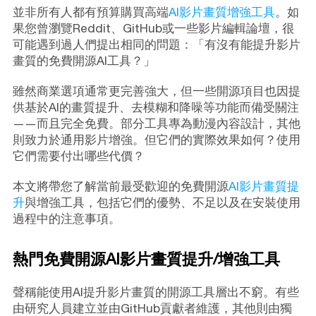
並非所有人都有預算購買高端
AI影片畫質增強工具
。如
果您曾瀏覽Reddit、GitHub或一些影片編輯論壇，很
可能遇到過人們提出相同的問題：「有沒有能提升影片
畫質的免費開源AI工具？」
雖然商業選項通常更完善強大，但一些開源項目也因提
供基於AI的畫質提升、去模糊和降噪等功能而備受關注
——而且完全免費。部分工具專為動漫內容設計，其他
則致力於通用影片增強。但它們的實際效果如何？使用
它們需要付出哪些代價？
本文將帶您了解當前最受歡迎的免費開源
AI影片畫質提
升
與增強工具，包括它們的優勢、不足以及在安裝使用
過程中的注意事項。
熱門免費開源AI影片畫質提升/增強工具
聲稱能使用AI提升影片畫質的開源工具層出不窮。有些
由研究人員建立並由GitHub貢獻者維護，其他則由獨