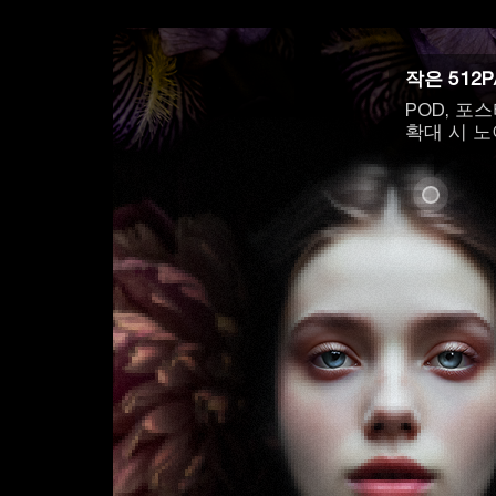
불
머
선
확대 시 픽셀화 발생
확대하면 이미지가 흐릿하고
모두 픽셀화되어 보임.