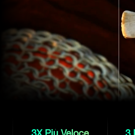
3X Più Veloce
3 