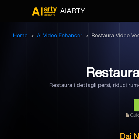
AIARTY
Home
AI Video Enhancer
Restaura Video Ve
Restaura
Restaura i dettagli persi, riduci ru
Guid
Dai N