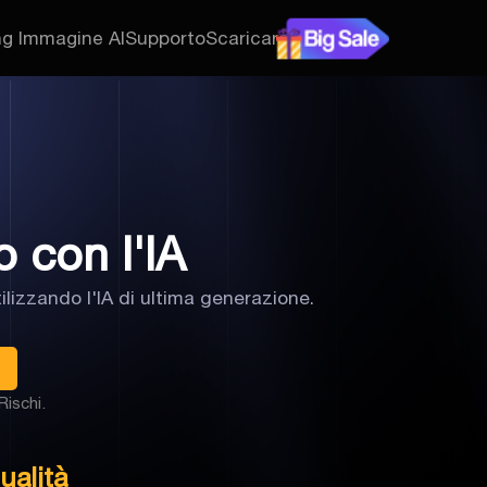
ng Immagine AI
Supporto
Scaricare
 con l'IA
ilizzando l'IA di ultima generazione.
ischi.
ualità