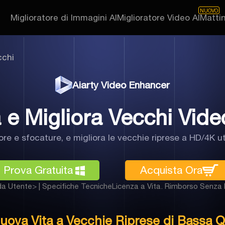
NUOVO
Miglioratore di Immagini AI
Miglioratore Video AI
Matti
cchi
Aiarty Video Enhancer
 e Migliora Vecchi Video
more e sfocature, e migliora le vecchie riprese a HD/4K ut
Prova Gratuita
Acquista Ora
a Utente>
|
Specifiche Tecniche
Licenza a Vita. Rimborso Senza R
uova Vita a Vecchie Riprese di Bassa Q