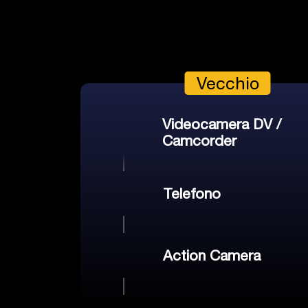
Videocamera DV /
Camcorder
Originale
Telefono
Originale
Action Camera
Originale
Ripara riprese morbide e