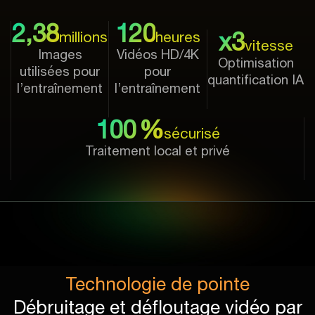
2,38
120
x3
millions
heures
vitesse
Images
Vidéos HD/4K
Optimisation
utilisées pour
pour
quantification IA
l’entraînement
l’entraînement
100 %
sécurisé
Traitement local et privé
Technologie de pointe
Débruitage et défloutage vidéo par