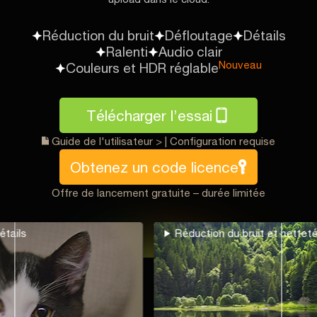
Réduction du bruit
Défloutage
Détails
Ralenti
Audio clair
Nouveau
Couleurs et HDR réglable
Télécharger l’essai
Guide de l'utilisateur >
|
Configuration requise
Obtenez un code licence
Offre de lancement gratuite – durée limitée
ion du bruit et netteté
Denoise, flou, ne