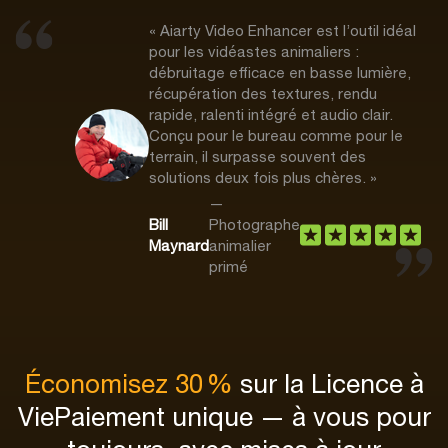
« Aiarty Video Enhancer est l’outil idéal
pour les vidéastes animaliers :
débruitage efficace en basse lumière,
récupération des textures, rendu
rapide, ralenti intégré et audio clair.
Conçu pour le bureau comme pour le
terrain, il surpasse souvent des
solutions deux fois plus chères. »
—
Bill
Photographe
Maynard
animalier
primé
Économisez 30 %
sur la Licence à
Vie
Paiement unique — à vous pour