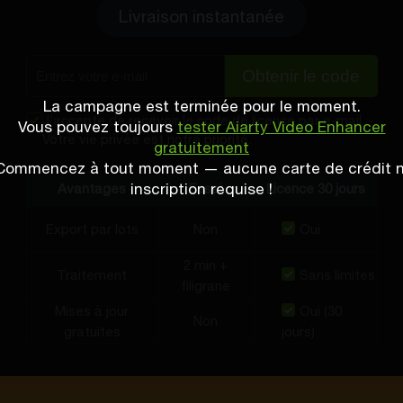
Livraison instantanée
Obtenir le code
La campagne est terminée pour le moment.
J’accepte de recevoir le code de licence par e-mail.
Vous pouvez toujours
tester Aiarty Video Enhancer
Votre vie privée est notre
priorité
.
gratuitement
Commencez à tout moment — aucune carte de crédit n
inscription requise !
Avantages
Essai
Licence 30 jours
Export par lots
Non
Oui
2 min +
Traitement
Sans limites
filigrane
Mises à jour
Oui (30
Non
gratuites
jours)