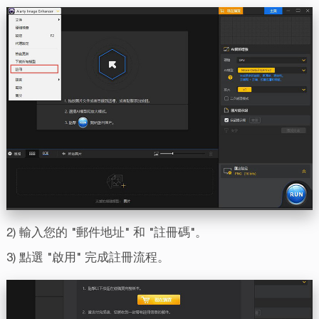
2) 輸入您的 "郵件地址" 和 "註冊碼"。
3) 點選 "啟用" 完成註冊流程。