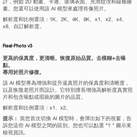
計，例如 2D 動畫、卡通、玻璃表面、光滑紋理和線條繪
畫。您還可以使用該 AI 模型來處理肖像照片。
解析度和比例選項：1K、2K、4K、8K、x1、x2、x4、
x8、自訂解析度。
Real-Photo v3
更高的保真度，更清晰。恢復原始品質。去模糊+去噪
點。
專用於照片修復。
該 AI 模型專為增強和提升逼真照片的保真度和清晰度，
以及恢復老照片而設計。它特別擅長增強高解析度真實照
片和包含噪點或瑕疵的圖片的品質。
解析度和比例選項：x1、x2。
提示：
當您首次切換 AI 模型時，會彈出如下的視窗，告
訴您這些 AI 模型之間的區別。您也可以點選 "? " 圖示來
檢視資訊。