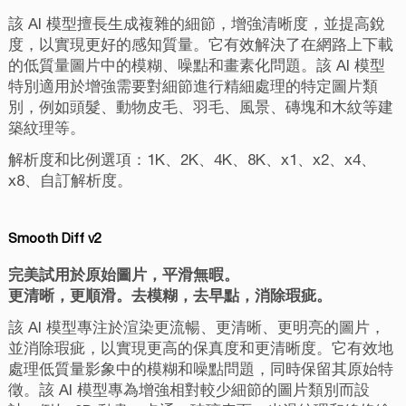
該 AI 模型擅長生成複雜的細節，增強清晰度，並提高銳
度，以實現更好的感知質量。它有效解決了在網路上下載
的低質量圖片中的模糊、噪點和畫素化問題。該 AI 模型
特別適用於增強需要對細節進行精細處理的特定圖片類
別，例如頭髮、動物皮毛、羽毛、風景、磚塊和木紋等建
築紋理等。
解析度和比例選項：1K、2K、4K、8K、x1、x2、x4、
x8、自訂解析度。
Smooth Diff v2
完美試用於原始圖片，平滑無暇。
更清晰，更順滑。去模糊，去早點，消除瑕疵。
該 AI 模型專注於渲染更流暢、更清晰、更明亮的圖片，
並消除瑕疵，以實現更高的保真度和更清晰度。它有效地
處理低質量影象中的模糊和噪點問題，同時保留其原始特
徵。該 AI 模型專為增強相對較少細節的圖片類別而設