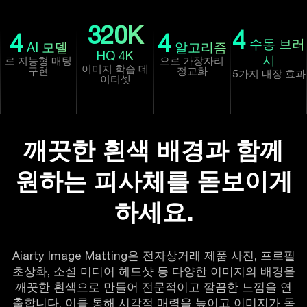
320
K
4
4
4
수동 브러
AI 모델
알고리즘
HQ 4K
시
로 지능형 매팅
으로 가장자리
이미지 학습 데
구현
정교화
5가지 내장 효과
이터셋
깨끗한 흰색 배경과 함께
원하는 피사체를 돋보이게
하세요.
Aiarty Image Matting은 전자상거래 제품 사진, 프로필
초상화, 소셜 미디어 헤드샷 등 다양한 이미지의 배경을
깨끗한 흰색으로 만들어 전문적이고 깔끔한 느낌을 연
출합니다. 이를 통해 시각적 매력을 높이고 이미지가 돋