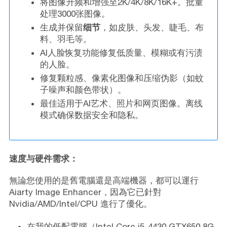
将图像升频和增强至2K/4K/8K/16K+。批量
处理3000张图像。
生成并保留
细节
，如皮肤、头发、睫毛、布
料、羽毛等。
AI人脸恢复功能修复低质量、模糊或有污渍
的人脸。
修复颗粒感、像素化图像和压缩伪影（如蚊
子噪声和颜色带状）。
最佳适用于AI艺术、照片和网页图像。离线
模式确保数据安全和隐私。
速度与硬件需求：
無論您使用的是舊電腦還是高端機器，都可以運行
Aiarty Image Enhancer，因為它已針對
Nvidia/AMD/Intel/CPU 進行了優化。
在我的低配電腦（Intel Core i5-4430 GTX650 8G