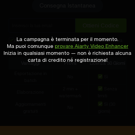
Consegna Istantanea
Ottieni Codice
La campagna è terminata per il momento.
Acconsento a ricevere il codice licenza esclusivo via
Ma puoi comunque
provare Aiarty Video Enhancer
email. Rispettiamo la tua
privacy
. Niente spam.
Inizia in qualsiasi momento — non è richiesta alcuna
carta di credito né registrazione!
Vantaggi
Prova
Licenza 30 Giorni
Esportazione in
No
Sì
batch
2 min +
Senza
Elaborazione
watermark
limiti
Aggiornamenti
Sì (30
No
gratuiti
giorni)