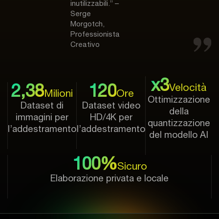
inutilizzabili.” –
Serge
Morgotch,
Professionista
Creativo
x3
2,38
120
Velocità
Milioni
Ore
Ottimizzazione
Dataset di
Dataset video
della
immagini per
HD/4K per
quantizzazione
l’addestramento
l’addestramento
del modello AI
100%
Sicuro
Elaborazione privata e locale