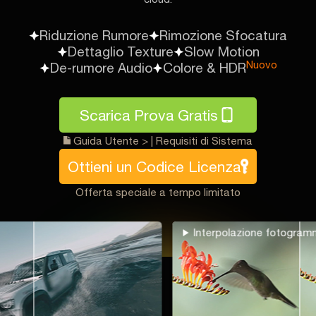
Riduzione Rumore
Rimozione Sfocatura
Dettaglio Texture
Slow Motion
Nuovo
De-rumore Audio
Colore & HDR
Scarica Prova Gratis
Guida Utente >
|
Requisiti di Sistema
Ottieni un Codice Licenza
Offerta speciale a tempo limitato
olazione fotogrammi
Restauro video v