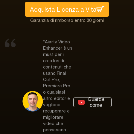
Acquista Licenza a Vita
Garanzia di rimborso entro 30 giorni
“Aiarty Video
Enhancer è un
must per i
creatori di
contenuti che
usano Final
Cut Pro,
Premiere Pro
o qualsiasi
altro editor e
Guarda
vogliono
come
recuperare e
migliorare
video che
pensavano