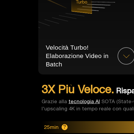
Velocità Turbo!
Elaborazione Video in
Batch
3X Più Veloce.
Rispa
Grazie alla
tecnologia AI
SOTA (State-O
l'upscaling 4K in tempo reale con qualit
25min
?