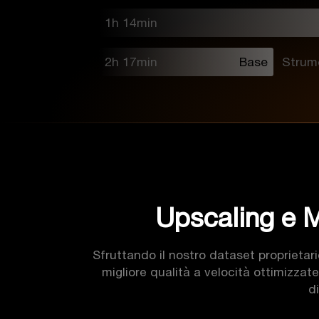
1h 14min
2h 17min
Base
Strume
Upscaling e M
Sfruttando il nostro dataset proprietar
migliore qualità a velocità ottimizzate
di