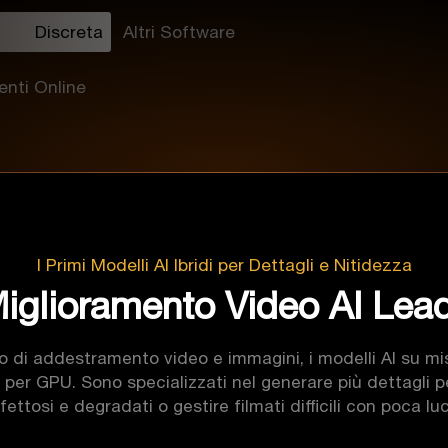
Discreta
Altri Software
nti Online
I Primi Modelli AI Ibridi per Dettagli e Nitidezza
iglioramento Video AI Lead
io di addestramento video e immagini, i modelli AI su mi
 per GPU. Sono specializzati nel generare più dettagli per
fettosi e degradati o gestire filmati difficili con poca lu