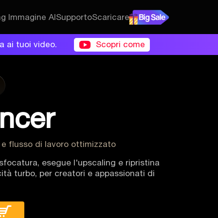
ng Immagine AI
Supporto
Scaricare
a ai tuoi video.
Scopri come
ancer
 e flusso di lavoro ottimizzato
focatura, esegue l'upscaling e ripristina
cità turbo, per creatori e appassionati di