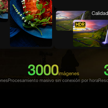
Calida
3000
imágenes
enes
Procesamiento masivo sin conexión por hora
Reso