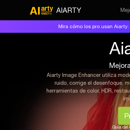
AIARTY
Mej
Mira cómo los pro usan Aiarty:
Ai
Mejora
Aiarty Image Enhancer utiliza mode
ruido, corrige el desenfoque, m
herramientas de color, HDR, restaur
im
P
Guía del 