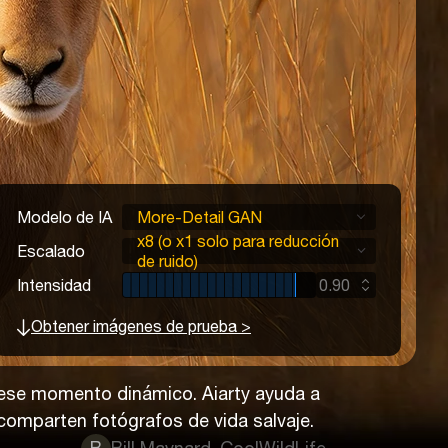
Modelo de IA
More-Detail GAN
x8 (o x1 solo para reducción
Escalado
de ruido)
Intensidad
0.90
Obtener imágenes de prueba >
r ese momento dinámico. Aiarty ayuda a
 comparten fotógrafos de vida salvaje.