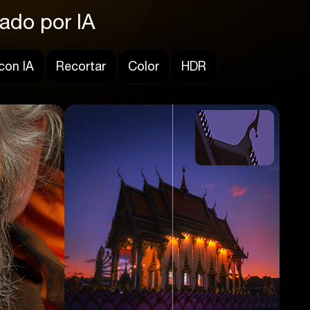
ado por IA
con IA
Recortar
Color
HDR