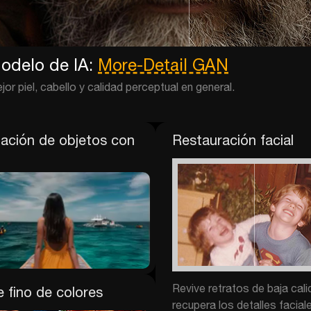
odelo de IA:
More-Detail GAN
jor piel, cabello y calidad perceptual en general.
nación de objetos con
Restauración facial
Revive retratos de baja cali
e fino de colores
recupera los detalles facial