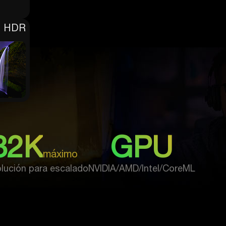
d HDR
32K
GPU
máximo
lución para escalado
NVIDIA/AMD/Intel/CoreML