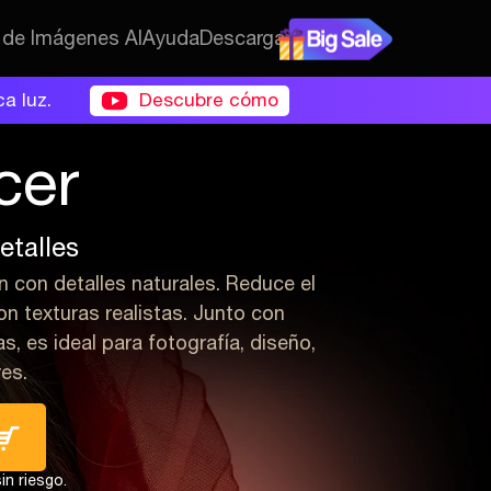
 de Imágenes AI
Ayuda
Descargar
ca luz.
Descubre cómo
cer
etalles
n con detalles naturales. Reduce el
on texturas realistas. Junto con
s, es ideal para fotografía, diseño,
es.
in riesgo.