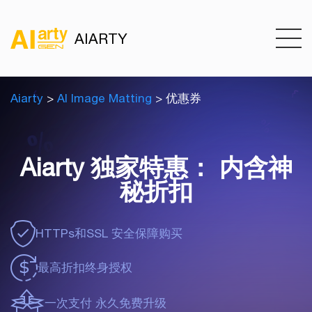
AIARTY
Aiarty
>
AI Image Matting
> 优惠券
Aiarty 独家特惠： 内含神
秘折扣
HTTPs和SSL
安全保障购买
最高折扣
终身授权
一次支付
永久免费升级