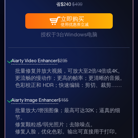
省$240
$499
立即购买
使用优惠券立减
授权于3台Windows电脑
Aiarty Video Enhancer
$235
批量修复并放大视频，可放大至2倍/4倍或4K。
更流畅的慢动作；更高的帧率；更清晰的音频。
色彩校正和 HDR；快速编辑：剪切、裁剪……
Aiarty Image Enhancer
$155
批量放大/增强图像；最高可达32K；逼真的细
节。
修复颗粒感/弱光照片；去除噪点。
修复人脸，优化色彩。输出可直接用于打印。