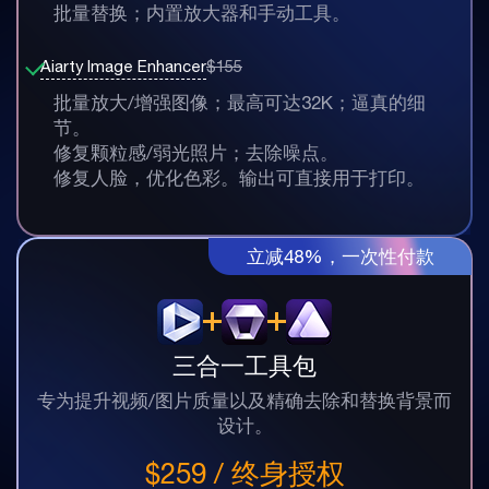
批量替换；内置放大器和手动工具。
Aiarty Image Enhancer
$155
批量放大/增强图像；最高可达32K；逼真的细
节。
修复颗粒感/弱光照片；去除噪点。
修复人脸，优化色彩。输出可直接用于打印。
立减48%，一次性付款
立即送达
退费
永久免费升级
保障
三合一工具包
专为提升视频/图片质量以及精确去除和替换背景而
设计。
$259 / 终身授权