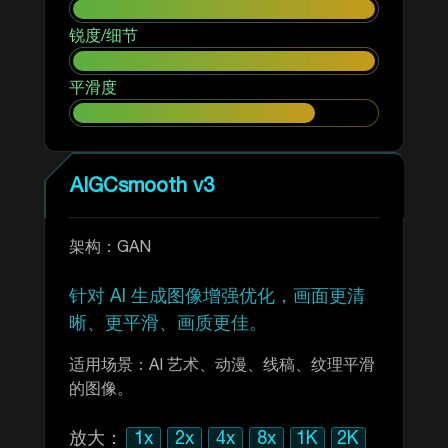
锐度/细节
平滑度
AIGCsmooth v3
架构：GAN
针对 AI 生成图像增强优化，画面更清
晰、更平滑、画质更佳。
适用场景：AI 艺术、动漫、线稿、纹理平滑
的图像。
放大：
1x
2x
4x
8x
1K
2K