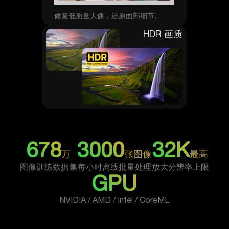
修复低质量人像，还原面部细节。
HDR 画质
678
3000
32K
万
张图像
最高
图像训练数据集
每小时离线批量处理
放大分辨率上限
GPU
NVIDIA / AMD / Intel / CoreML