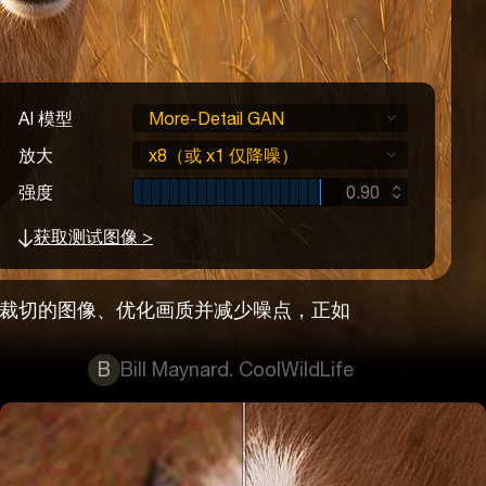
AI 模型
More-Detail GAN
放大
x8（或 x1 仅降噪）
强度
0.90
获取测试图像 >
大幅裁切的图像、优化画质并减少噪点，正如
B
Bill Maynard. CoolWildLife