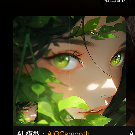
AI 模型：
AIGCsmooth
A