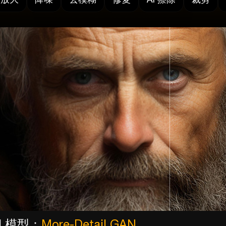
I 模型：
More-Detail GAN