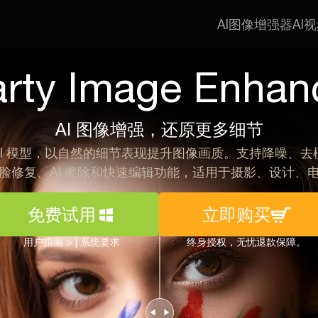
AI图像增强器
AI
arty Image Enhan
AI 图像增强，还原更多细节
r 采用生成式 AI 模型，以自然的细节表现提升图像画质。支持
人脸修复、AI 擦除和快速编辑功能，适用于摄影、设计、
免费试用
立即购买
用户指南 >
|
系统要求
终身授权，无忧退款保障。