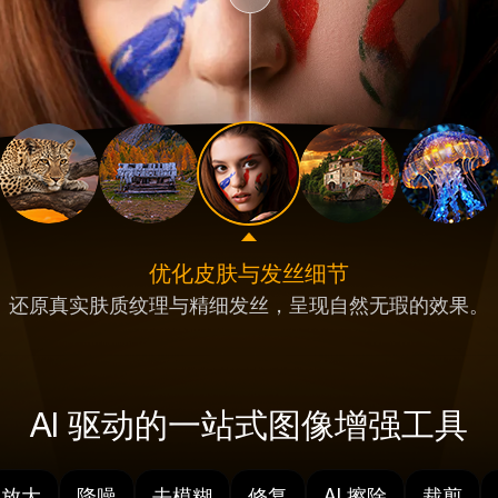
优化皮肤与发丝细节
还原真实肤质纹理与精细发丝，呈现自然无瑕的效果。
AI 驱动的一站式图像增强工具
放大
降噪
去模糊
修复
AI 擦除
裁剪