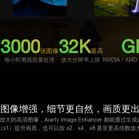
3000
32K
G
张图像
最高
集
每小时离线批量处理
放大分辨率上限
NVIDIA / AMD 
I 图像增强，细节更自然，画质更
清图像，Aiarty Image Enhancer 都能通过
x1）提升画质，也可以按 x2、x4、x8 甚至更高倍数