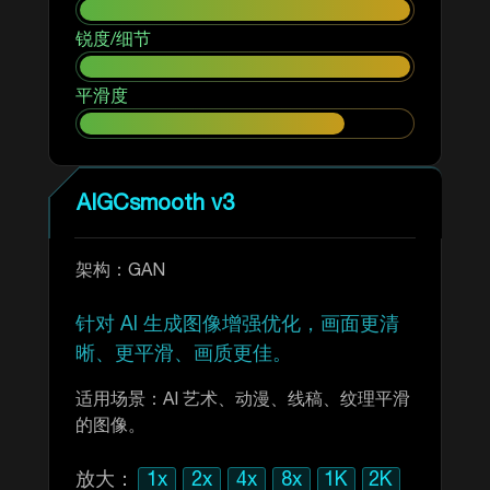
锐度/细节
平滑度
AIGCsmooth v3
架构：GAN
针对 AI 生成图像增强优化，画面更清
晰、更平滑、画质更佳。
适用场景：AI 艺术、动漫、线稿、纹理平滑
的图像。
放大：
1x
2x
4x
8x
1K
2K