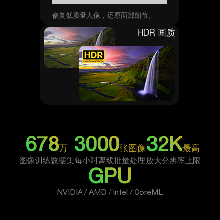
修复低质量人像，还原面部细节。
HDR 画质
678
3000
32K
万
张图像
最高
图像训练数据集
每小时离线批量处理
放大分辨率上限
GPU
NVIDIA / AMD / Intel / CoreML