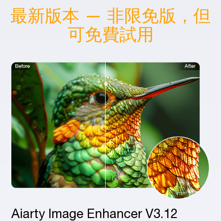
免
最新版本 — 非限免版，但
可免費試用
Aiarty Image Enhancer V3.12