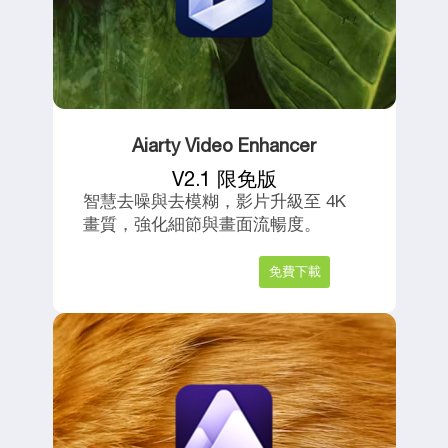
Aiarty Video Enhancer
V2.1 限免版
智慧去噪與去模糊，影片升級至 4K
免
畫質，強化細節與畫面流暢度。