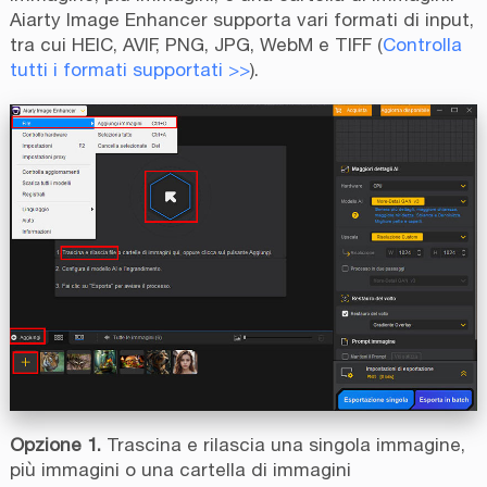
Aiarty Image Enhancer supporta vari formati di input,
tra cui HEIC, AVIF, PNG, JPG, WebM e TIFF (
Controlla
tutti i formati supportati >>
).
Opzione 1.
Trascina e rilascia una singola immagine,
più immagini o una cartella di immagini