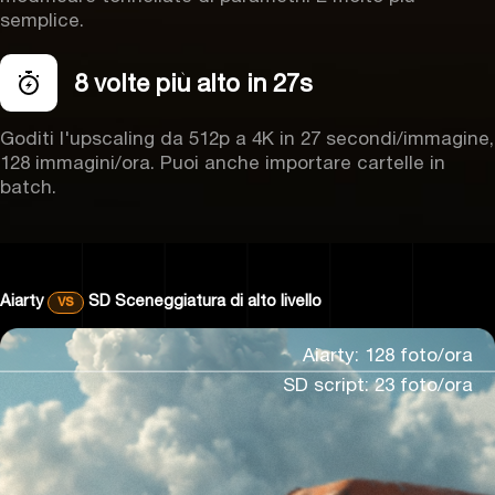
semplice.
8 volte più alto in 27s
Goditi l'upscaling da 512p a 4K in 27 secondi/immagine,
128 immagini/ora. Puoi anche importare cartelle in
batch.
Aiarty
vs
SD
Sceneggiatura di alto livello
Aiarty: 128 foto/ora
SD script: 23 foto/ora