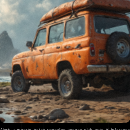
Aiarty supports
batch upscaling images
with auto AI-inferenc