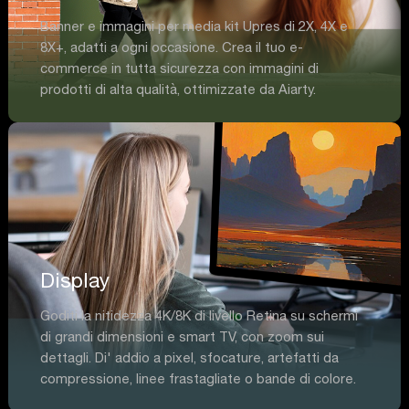
Banner e immagini per media kit Upres di 2X, 4X e
8X+, adatti a ogni occasione. Crea il tuo e-
commerce in tutta sicurezza con immagini di
prodotti di alta qualità, ottimizzate da Aiarty.
Display
Goditi la nitidezza 4K/8K di livello Retina su schermi
di grandi dimensioni e smart TV, con zoom sui
dettagli. Di' addio a pixel, sfocature, artefatti da
compressione, linee frastagliate o bande di colore.