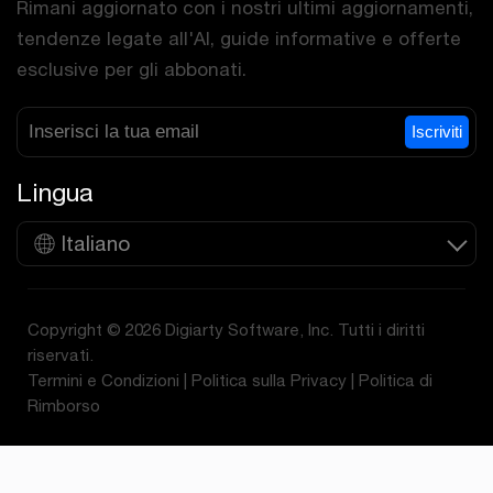
Rimani aggiornato con i nostri ultimi aggiornamenti,
tendenze legate all'AI, guide informative e offerte
esclusive per gli abbonati.
Iscriviti
Lingua
Italiano
Copyright © 2026 Digiarty Software, Inc. Tutti i diritti
riservati.
Termini e Condizioni
|
Politica sulla Privacy
|
Politica di
Rimborso