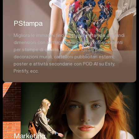
PStampa
Migliora le immagini fino a ottenere stampe di grandi
dimensioni con dettagli, garantendo pixel sufficienti
per stampe di qualità a 300 DPI. Ideale per
decorazioni murali, cartelloni pubblicitari esterni,
poster e attività secondarie con POD AI su Esty,
Printify, ecc.
Marketing