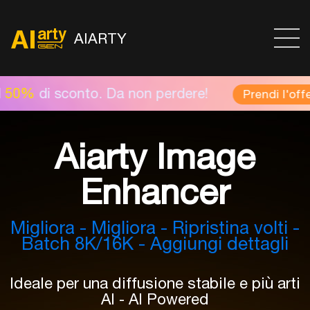
AIARTY
 Da non perdere!
Ven
Prendi l'offerta ora >
Aiarty Image
Enhancer
Migliora - Migliora - Ripristina volti -
Batch 8K/16K - Aggiungi dettagli
Ideale per una diffusione stabile e più arti
AI - AI Powered