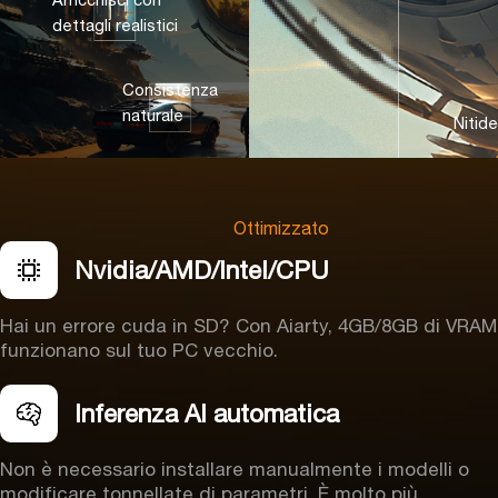
dettagli realistici
Consistenza
naturale
Nitide
Ottimizzato
Nvidia/AMD/Intel/CPU
Hai un
errore cuda in SD
? Con Aiarty, 4GB/8GB di VRAM
funzionano sul tuo PC vecchio.
Inferenza AI automatica
Non è necessario installare manualmente i modelli o
modificare tonnellate di parametri. È molto più