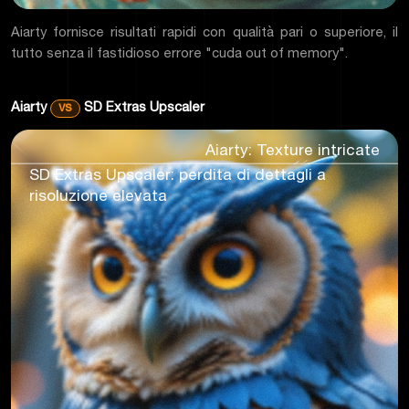
Aiarty fornisce risultati rapidi con qualità pari o superiore, il
tutto senza il fastidioso errore "cuda out of memory".
Aiarty
vs
SD Extras Upscaler
Aiarty: Texture intricate
SD Extras Upscaler: perdita di dettagli a
risoluzione elevata