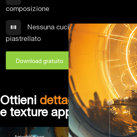
composizione
Nessuna cucitura o artefatto
piastrellato
Download gratuito
Ottieni
dettagli naturali
e texture appropriate
Arricchisci con