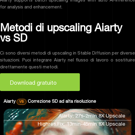
for analysis and enhancement.
Metodi di upscaling Aiarty
vs SD
Ci sono
diversi metodi di upscaling
in Stable Diffusion per divers
situazioni. Puoi integrare Aiarty nel flusso di lavoro o sostituire
direttamente questi metodi.
Download gratuito
Aiarty
vs
Correzione SD ad alta risoluzione
Aiarty: 27s-2min 8X Upscale
Highres.Fix: 13min-45min 8X Upscale