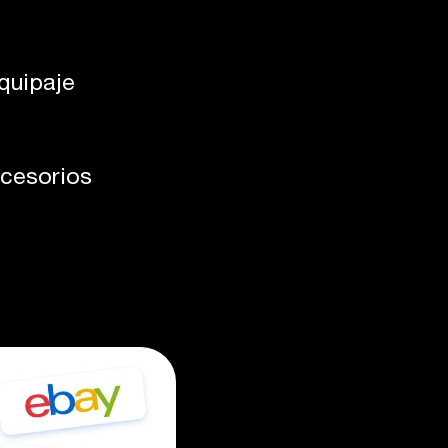
quipaje
ccesorios