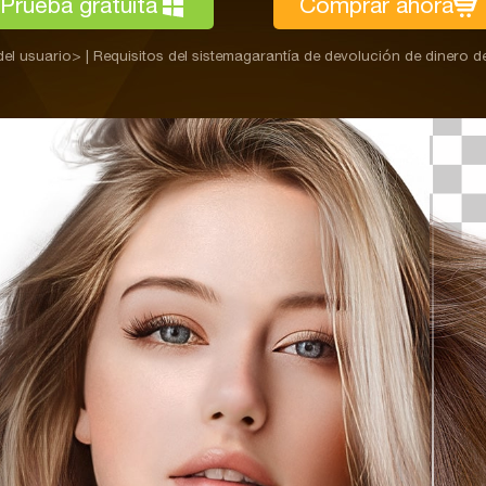
Prueba gratuita
Comprar ahora
el usuario>
|
Requisitos del sistema
garantía de devolución de dinero de