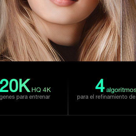
20
K
4
HQ 4K
algoritmo
genes para entrenar
para el refinamiento d