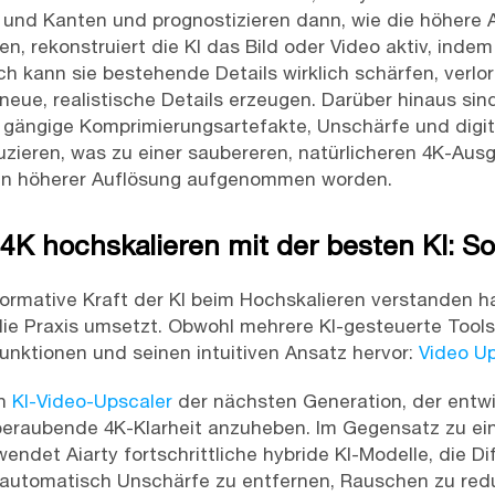
 und Kanten und prognostizieren dann, wie die höhere 
en, rekonstruiert die KI das Bild oder Video aktiv, indem 
ch kann sie bestehende Details wirklich schärfen, verlo
eue, realistische Details erzeugen. Darüber hinaus sind
t, gängige Komprimierungsartefakte, Unschärfe und digi
uzieren, was zu einer saubereren, natürlicheren 4K-Ausg
iv in höherer Auflösung aufgenommen worden.
4K hochskalieren mit der besten KI: So
ormative Kraft der KI beim Hochskalieren verstanden ha
ie Praxis umsetzt. Obwohl mehrere KI-gesteuerte Tools 
nktionen und seinen intuitiven Ansatz hervor:
Video Up
in
KI-Video-Upscaler
der nächsten Generation, der entwi
mberaubende 4K-Klarheit anzuheben. Im Gegensatz zu ei
rwendet Aiarty fortschrittliche hybride KI-Modelle, die 
automatisch Unschärfe zu entfernen, Rauschen zu redu