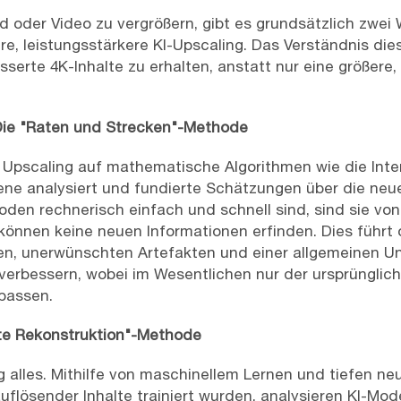
d oder Video zu vergrößern, gibt es grundsätzlich zwe
, leistungsstärkere KI-Upscaling. Das Verständnis die
esserte 4K-Inhalte zu erhalten, anstatt nur eine größe
Die "Raten und Strecken"-Methode
 Upscaling auf mathematische Algorithmen wie die Inter
ene analysiert und fundierte Schätzungen über die ne
den rechnerisch einfach und schnell sind, sind sie von
 können keine neuen Informationen erfinden. Dies führt
n, unerwünschten Artefakten und einer allgemeinen Unfä
verbessern, wobei im Wesentlichen nur der ursprünglich
 passen.
ente Rekonstruktion"-Methode
g alles. Mithilfe von maschinellem Lernen und tiefen ne
lösender Inhalte trainiert wurden, analysieren KI-Model