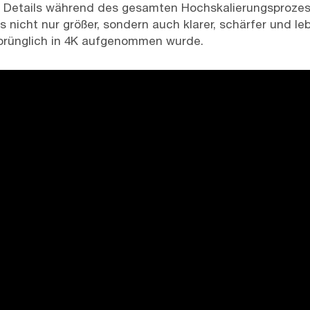
te Details während des gesamten Hochskalierungsprozes
eos nicht nur größer, sondern auch klarer, schärfer und l
rsprünglich in 4K aufgenommen wurde.