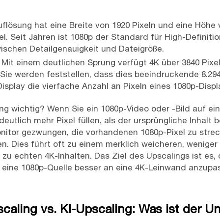
flösung hat eine Breite von 1920 Pixeln und eine Höhe 
l. Seit Jahren ist 1080p der Standard für High-Definitio
ischen Detailgenauigkeit und Dateigröße.
Mit einem deutlichen Sprung verfügt 4K über 3840 Pixel
ie werden feststellen, dass dies beeindruckende 8.294.
isplay die vierfache Anzahl an Pixeln eines 1080p-Displ
ng wichtig? Wenn Sie ein 1080p-Video oder -Bild auf ei
utlich mehr Pixel füllen, als der ursprüngliche Inhalt b
onitor gezwungen, die vorhandenen 1080p-Pixel zu strec
len. Dies führt oft zu einem merklich weicheren, weniger
h zu echten 4K-Inhalten. Das Ziel des Upscalings ist es,
 um eine 1080p-Quelle besser an eine 4K-Leinwand anzup
aling vs. KI-Upscaling: Was ist der U