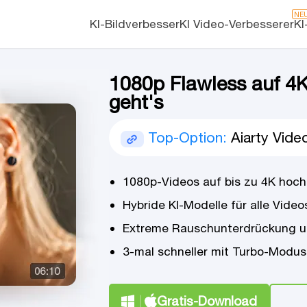
NE
KI-Bildverbesser
KI Video-Verbesserer
KI
1080p Flawless auf 4K
geht's
Top-Option:
Aiarty Vide
1080p-Videos auf bis zu 4K hochs
Hybride KI-Modelle für alle Vide
Extreme Rauschunterdrückung u
3-mal schneller mit Turbo-Modus 
Gratis-Download