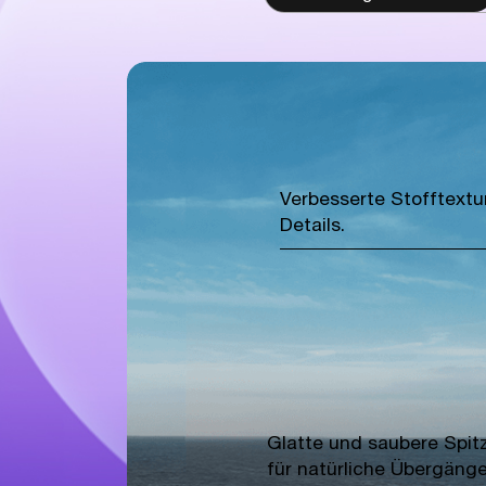
Verbesserte Stofftextu
Details.
Glatte und saubere Spi
für natürliche Übergänge