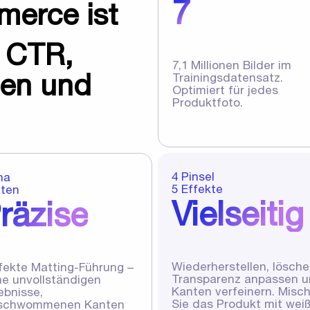
7
merce ist
e CTR,
7,1 Millionen Bilder im
ten und
Trainingsdatensatz.
Optimiert für jedes
Produktfoto.
4 Pinsel
ha
5 Effekte
ten
Vielseitig
räzise
Wiederherstellen, lösche
fekte Matting-Führung –
Transparenz anpassen 
ne unvollständigen
Kanten verfeinern. Misc
ebnisse,
Sie das Produkt mit wei
schwommenen Kanten