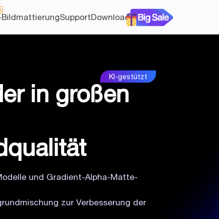
U
-Bildmattierung
Support
Download
der in großen
qualität
Modelle und Gradient-Alpha-Matte-
ergrundmischung zur Verbesserung der