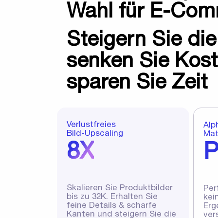
Wahl für E-Com
Steigern Sie di
senken Sie Kos
sparen Sie Zeit
Verlustfreies
Alp
Bild-Upscaling
Mat
8X
P
Skalieren Sie Produktbilder
Per
bis zu 32K. Erhalten Sie
kei
feine Details & scharfe
Erg
Kanten und steigern Sie die
ver