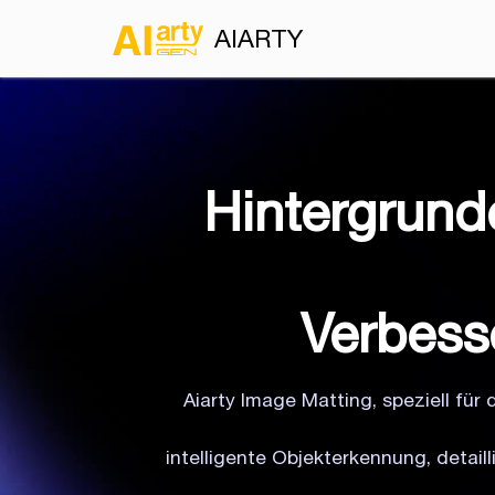
AIARTY
Hintergrunde
Verbess
Aiarty Image Matting, speziell f
intelligente Objekterkennung, detai