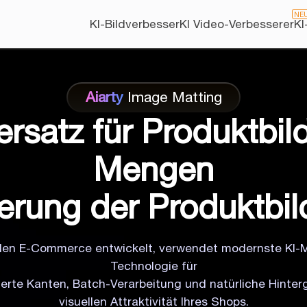
NE
KI-Bildverbesser
KI Video-Verbesserer
KI
Aiarty
Image Matting
rsatz für Produktbil
Mengen
erung der Produktbild
ür den E-Commerce entwickelt, verwendet modernste KI-
Technologie für
llierte Kanten, Batch-Verarbeitung und natürliche Hint
visuellen Attraktivität Ihres Shops.