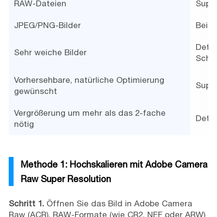
RAW-Dateien
Super
JPEG/PNG-Bilder
Beide
Detai
Sehr weiche Bilder
Schar
Vorhersehbare, natürliche Optimierung
Super
gewünscht
Vergrößerung um mehr als das 2-fache
Detai
nötig
Methode 1: Hochskalieren mit Adobe Camera
Raw Super Resolution
Schritt 1.
Öffnen Sie das Bild in Adobe Camera
Raw (ACR). RAW-Formate (wie CR2, NEF oder ARW)