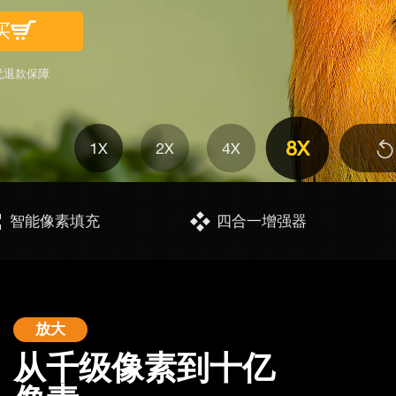
买
忧退款保障
8X
1X
2X
4X
智能像素填充
四合一增强器
放大
从千级像素到十亿