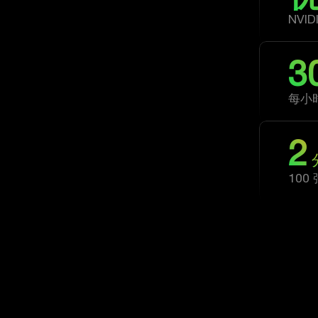
NVID
3
每小
2
100
全类型图像支持，全方位