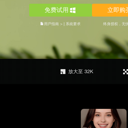
免费试用
立即购
用戶指南 >
|
系統要求
终身授权，无
放大至 32K