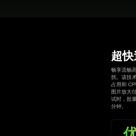
超快
畅享流畅
扰。该技
占用和 C
图片放大任务
试时，批量放大
分钟。