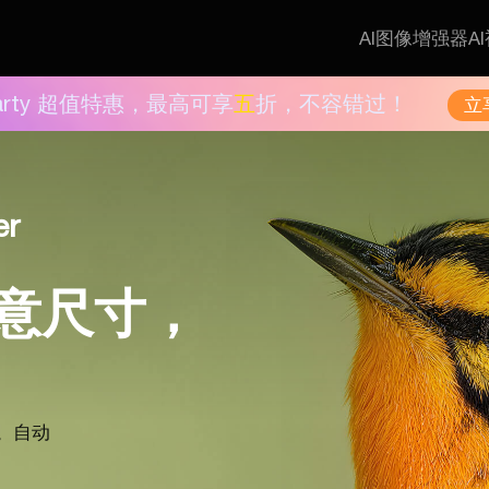
AI图像增强器
A
Aiarty 超值特惠，最高可享
五
折，不容错过！
立
er
意尺寸，
K。自动