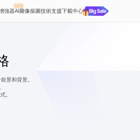
NEW
片增強器
AI圖像摳圖
技術支援
下載中心
規格
縫融合前景和背景。
。
格式。