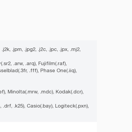
 .j2k, .jpm, .jpg2, .j2c, .jpc, .jpx, .mj2,
r2, .arw, .arq), Fujifilm(.raf),
elblad(.3fr, .fff), Phase One(.iiq),
), Minolta(.mrw, .mdc), Kodak(.dcr),
.drf, .k25), Casio(.bay), Logiteck(.pxn),
.