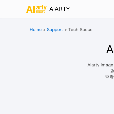
AIARTY
Home
>
Support
> Tech Specs
A
Aiarty I
查看