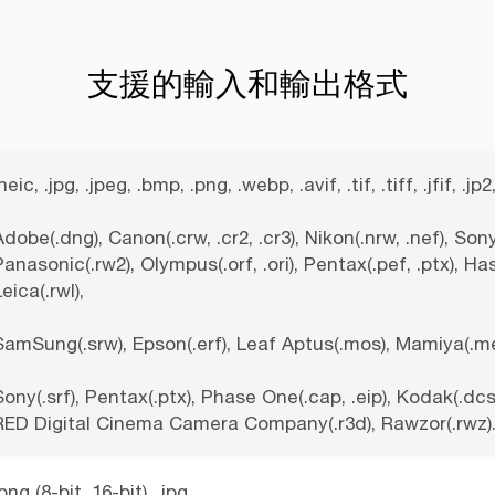
支援的輸入和輸出格式
heic, .jpg, .jpeg, .bmp, .png, .webp, .avif, .tif, .tiff, .jfif, .jp2,
Adobe(.dng), Canon(.crw, .cr2, .cr3), Nikon(.nrw, .nef), Sony(.s
Panasonic(.rw2), Olympus(.orf, .ori), Pentax(.pef, .ptx), Hass
eica(.rwl),
SamSung(.srw), Epson(.erf), Leaf Aptus(.mos), Mamiya(.mef
Sony(.srf), Pentax(.ptx), Phase One(.cap, .eip), Kodak(.dcs, 
RED Digital Cinema Camera Company(.r3d), Rawzor(.rwz)
png (8-bit, 16-bit), .jpg