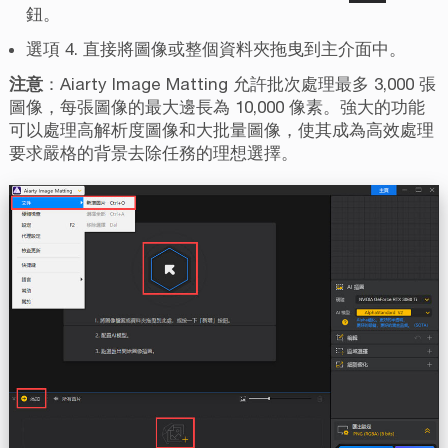
鈕。
選項 4. 直接將圖像或整個資料夾拖曳到主介面中。
注意
：Aiarty Image Matting 允許批次處理最多 3,000 張
圖像，每張圖像的最大邊長為 10,000 像素。強大的功能
可以處理高解析度圖像和大批量圖像，使其成為高效處理
要求嚴格的背景去除任務的理想選擇。