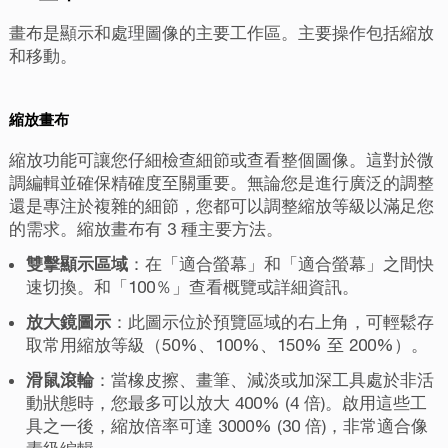
畫布是顯示和處理圖像的主要工作區。主要操作包括縮放
和移動。
縮放畫布
縮放功能可讓您仔細檢查細節或查看整個圖像。這對於微
調編輯並確保精確度至關重要。無論您是進行廣泛的調整
還是專注於複雜的細節，您都可以調整縮放等級以滿足您
的需求。縮放畫布有 3 種主要方法。
雙擊顯示區域
：在「適合螢幕」和「適合螢幕」之間快
速切換。和「100％」查看概覽或詳細資訊。
放大鏡圖示
：此圖示位於預覽區域的右上角，可輕鬆存
取常用縮放等級（50%、100%、150% 至 200%）。
滑鼠滾輪
：當橡皮擦、畫筆、減淡或加深工具處於非活
動狀態時，您最多可以放大 400% (4 倍)。啟用這些工
具之一後，縮放倍率可達 3000% (30 倍)，非常適合像