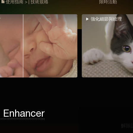
使用指南 >
|
技術規格
限時活動
強化細節與紋理
超
o Enhancer
解除