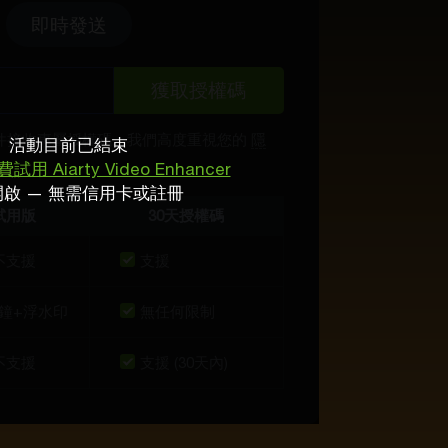
即時發送
獲取授權碼
件接收專屬授權碼。我們高度重視您的
隱
活動目前已結束
。
試用 Aiarty Video Enhancer
啟 — 無需信用卡或註冊
試用版
30天授權碼
不支援
支援
鐘+浮水印
無任何限制
不支援
支援 (30天內)