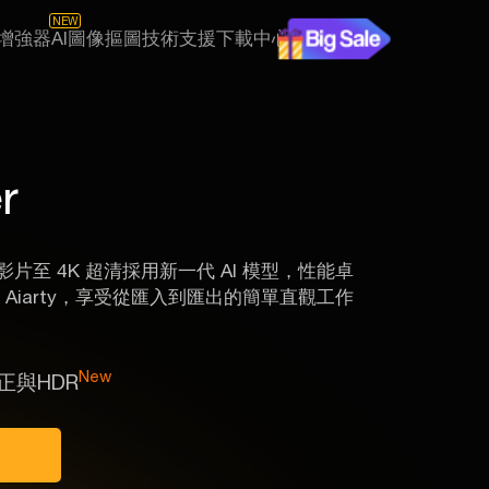
NEW
片增強器
AI圖像摳圖
技術支援
下載中心
r
片至 4K 超清
採用新一代 AI 模型，性能卓
 Aiarty，享受從匯入到匯出的簡單直觀工作
New
正與HDR