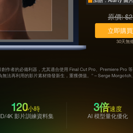
加贈：Aiarty 圖
原價: $2
立即購買
30天無
er 是內容創作者的必備利器，尤其適合使用 Final Cut Pro、Premiere Pr
再利用的影片素材煥發新生，重獲價值。” – Serge Morgotch
120
3倍
小時
速度
HD/4K 影片訓練資料集
AI 模型量化優化