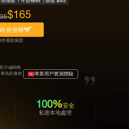
片增強器 1 年授權碼（價值 $85)
$165
35
終身授權
條件退款保證
o 等影片編輯軟
, 專為影像創
專業用戶實測體驗
100%
安全
私密本地處理