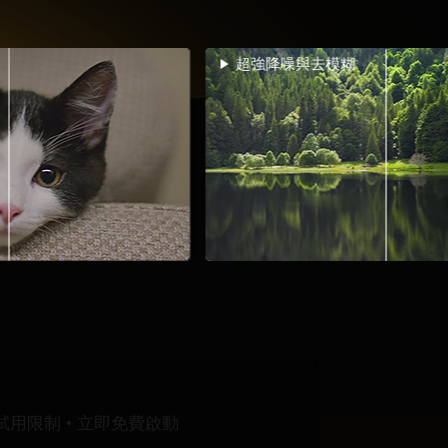
強降噪與去模糊
降噪、去模糊
試用限制 • 立即免費啟動