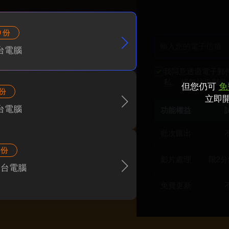
0 份
 台電腦
我同意透過電子郵
私
。 絕無垃圾郵件
但您仍可
免費
 份
立即開
 台電腦
功能權益
批次匯出
 份
影片處理
限2分
1 台電腦
免費更新