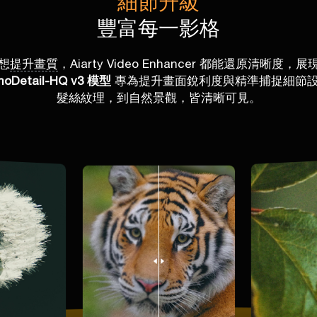
細節升級
豐富每一影格
想
提升畫質
，Aiarty Video Enhancer 都能還原
moDetail-HQ v3 模型
專為提升畫面銳利度與精準捕捉細節設
髮絲紋理，到自然景觀，皆清晰可見。