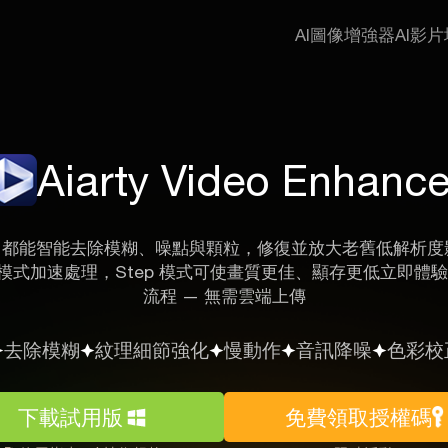
AI圖像增強器
AI影
Aiarty Video Enhance
rty 都能智能去除模糊、噪點與顆粒，修復並放大老舊低解析度影
o 模式加速處理，Step 模式可使畫質更佳、顯存更低
立即體驗
流程 — 無需雲端上傳
去除模糊
紋理細節強化
慢動作
音訊降噪
色彩校
下載試用版
免費領取授權碼