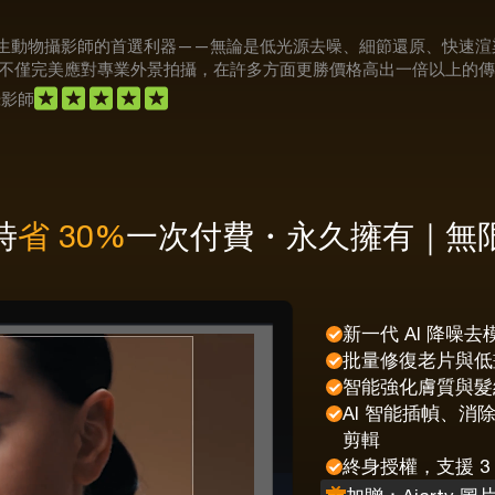
nhancer 是野生動物攝影師的首選利器——無論是低光源去噪、細節還原
不僅完美應對專業外景拍攝，在許多方面更勝價格高出一倍以上的傳
攝影師
時
省 30%
一次付費・永久擁有｜無
新一代 AI 降噪
批量修復老片與低
智能強化膚質與髮
AI 智能插幀、消
剪輯
終身授權，支援 