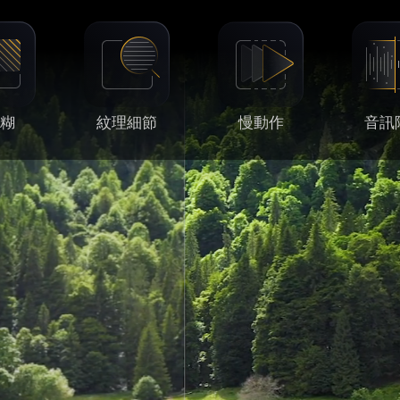
模糊
紋理細節
慢動作
音訊