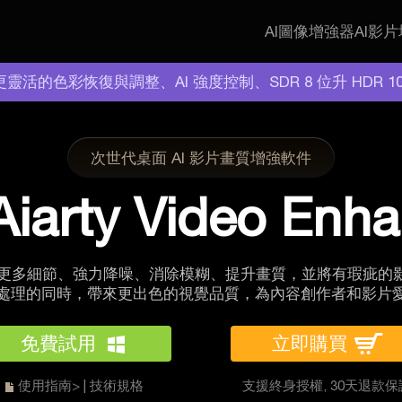
AI圖像增強器
AI影
: 更靈活的色彩恢復與調整、AI 強度控制、SDR 8 位升 HDR 
次世代桌面 AI 影片畫質增強軟件
Aiarty Video Enh
成更多細節、強力降噪、消除模糊、提升畫質，並將有瑕疵的影
處理的同時，帶來更出色的視覺品質，為內容創作者和影片
免費試用
立即購買
使用指南>
|
技術規格
支援終身授權, 30天退款保