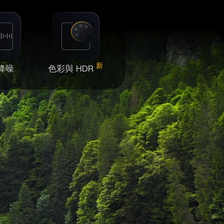
新
降噪
色彩與 HDR