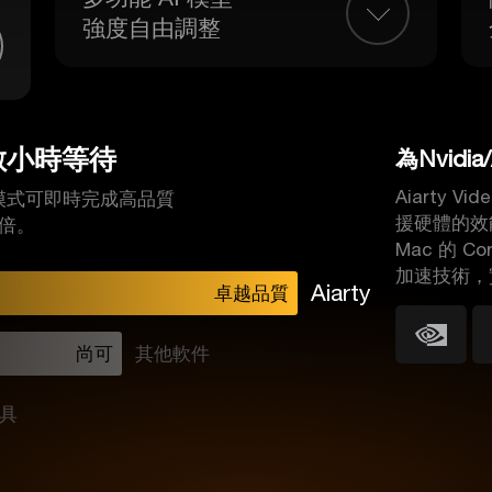
強度自由調整
數小時等待
為Nvidia
Aiarty V
rbo 模式可即時完成高品質
援硬體的效
 倍。
Mac 的 Co
加速技術，
Aiarty
卓越品質
尚可
其他軟件
具