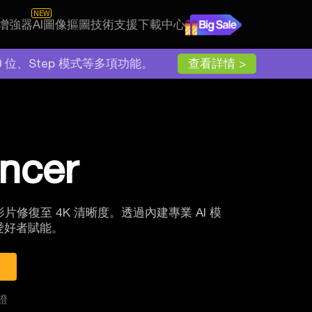
NEW
片增強器
AI圖像摳圖
技術支援
下載中心
10 位、Step 模式等多項功能。
查看詳情 >
ancer
片修復至 4K 清晰度。
透過內建專業 AI 模
愛好者賦能。
證