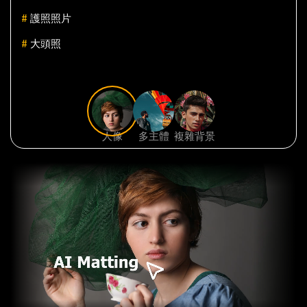
#
護照照片
#
大頭照
人像
多主體
複雜背景