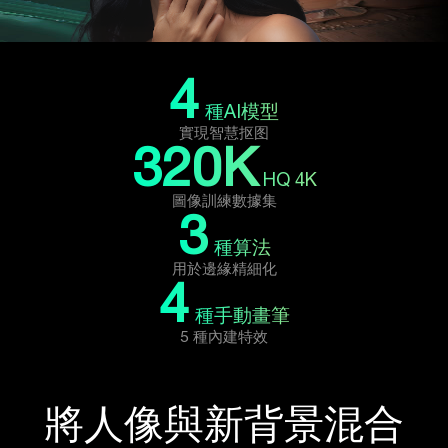
4
種AI模型
實現智慧抠图
320K
HQ 4K
圖像訓練數據集
3
種算法
用於邊緣精細化
4
種手動畫筆
5 種內建特效
將人像與新背景混合