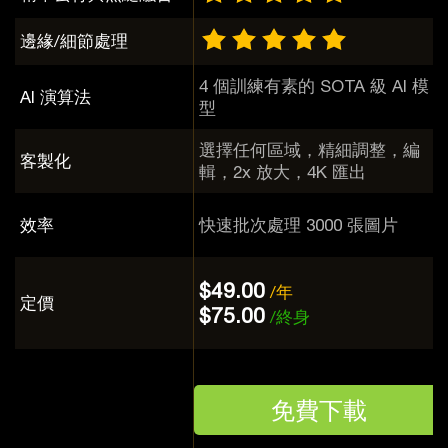
邊緣/細節處理
4 個訓練有素的 SOTA 級 AI 模
AI 演算法
型
選擇任何區域，精細調整，編
客製化
輯，2x 放大，4K 匯出
效率
快速批次處理 3000 張圖片
$49.00
/年
定價
$75.00
/終身
免費下載