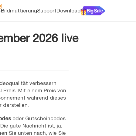
U
-Bildmattierung
Support
Download
ember 2026 live
ideoqualität verbessern
 Preis. Mit einem Preis von
s Abonnement während dieses
 darstellen.
codes
oder Gutscheincodes
e gute Nachricht ist, ja.
hen Sie unten nach, wie Sie