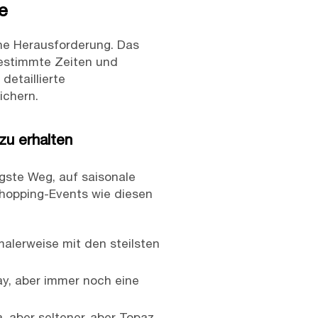
e
ine Herausforderung. Das
bestimmte Zeiten und
detaillierte
ichern.
zu erhalten
igste Weg, auf saisonale
hopping-Events wie diesen
malerweise mit den steilsten
day, aber immer noch eine
, aber seltener, aber Topaz