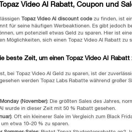
 Topaz Video AI Rabatt, Coupon und Sal
rlässigen
Topaz Video AI discount code
zu finden, ist e
nnt für seine häufigen Werbeaktionen. Es gibt jedoch 
nen, um potenziell etwas Geld zu sparen. Hier ist eine 
en Möglichkeiten, sich einen Topaz Video AI Rabatt zu s
Die beste Zeit, um einen Topaz Video AI Rabatt 
st, bei Topaz Video AI Geld zu sparen, ist der zuverläss
h gesehen werden Topaz Labs Rabatte während großer S
r Monday (November)
: Die größten Sales des Jahres, nor
AI wurde in dieser Zeit mit 50 % Rabatt gesehen.
nuar)
: Oft ein kleinerer Sale im Vergleich zum Black Fri
I um etwa 10–20 % zu sparen.
er Sommer-Sales
: Bietet Topaz Studentenrabatte an? Ja