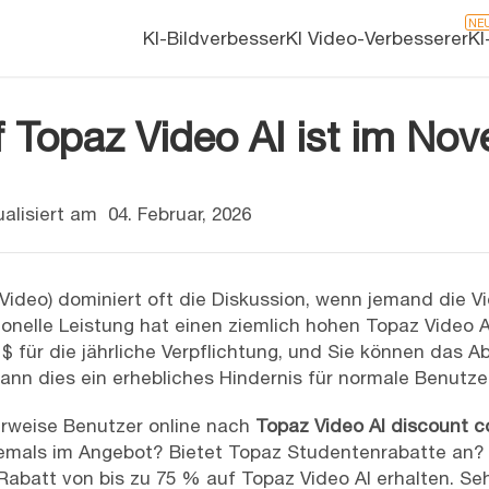
NE
KI-Bildverbesser
KI Video-Verbesserer
KI
 Topaz Video AI ist im Nov
alisiert am
04. Februar, 2026
 Video) dominiert oft die Diskussion, wenn jemand die V
onelle Leistung hat einen ziemlich hohen Topaz Video AI
 $ für die jährliche Verpflichtung, und Sie können da
ann dies ein erhebliches Hindernis für normale Benutzer
rweise Benutzer online nach
Topaz Video AI discount 
jemals im Angebot? Bietet Topaz Studentenrabatte an? Di
Rabatt von bis zu 75 % auf Topaz Video AI erhalten. Se