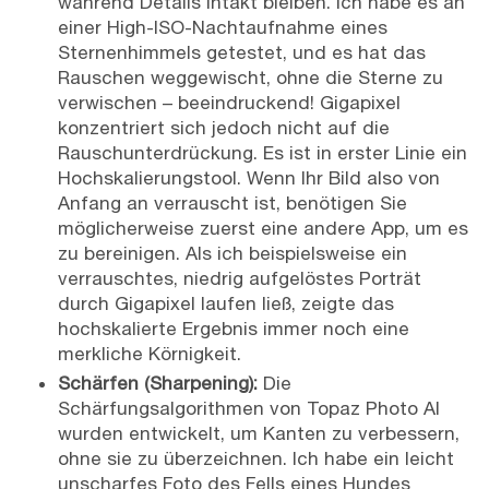
während Details intakt bleiben. Ich habe es an
einer High-ISO-Nachtaufnahme eines
Sternenhimmels getestet, und es hat das
Rauschen weggewischt, ohne die Sterne zu
verwischen – beeindruckend! Gigapixel
konzentriert sich jedoch nicht auf die
Rauschunterdrückung. Es ist in erster Linie ein
Hochskalierungstool. Wenn Ihr Bild also von
Anfang an verrauscht ist, benötigen Sie
möglicherweise zuerst eine andere App, um es
zu bereinigen. Als ich beispielsweise ein
verrauschtes, niedrig aufgelöstes Porträt
durch Gigapixel laufen ließ, zeigte das
hochskalierte Ergebnis immer noch eine
merkliche Körnigkeit.
Schärfen (Sharpening):
Die
Schärfungsalgorithmen von Topaz Photo AI
wurden entwickelt, um Kanten zu verbessern,
ohne sie zu überzeichnen. Ich habe ein leicht
unscharfes Foto des Fells eines Hundes