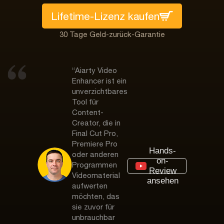
Lifetime-Lizenz kaufen
30 Tage Geld-zurück-Garantie
“Aiarty Video
Enhancer ist ein
unverzichtbares
Tool für
Content-
Creator, die in
Final Cut Pro,
Premiere Pro
Hands-
oder anderen
on-
Programmen
Review
Videomaterial
ansehen
aufwerten
möchten, das
sie zuvor für
unbrauchbar