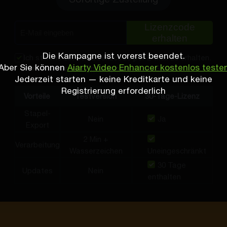
Lizenzcode
erhalten
Die Kampagne ist vorerst beendet.
Ich stimme zu, den Lizenzcode per E-Mail zu erhalten.
Aber Sie können
Aiarty Video Enhancer kostenlos teste
Wir schützen Ihre
Privatsphäre
– kein Spam.
Jederzeit starten — keine Kreditkarte und keine
Registrierung erforderlich
Vorteile
Testversion
30-Tage-Lizenz
Stapel-
Nein
Ja
Export
2 Min +
Verarbeitung
Wasserzeichen
Uneingeschränkt
30 Tage
Updates
Nein
enthalten